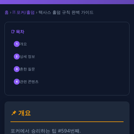
홈
›
🃏 포커/홀덤
› 텍사스 홀덤 규칙 완벽 가이드
📑 목차
개요
1
상세 정보
2
흔한 질문
3
관련 콘텐츠
4
📌 개요
포커에서 승리하는 팁 #594번째.