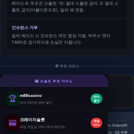
에이스·8: 무조건 스플릿. 10: 절대 스플릿 금지. 5: 절대 스
플릿 금지(더블다운으로). 딜러 패 연동.
인슈런스 거부
딜러 에이스 시 인슈런스 제안 항상 거절. 하우스 엣지
7.69%로 장기적으로 손실만 키웁니다.
🎁 추천 파트너
🎰 오늘의 추천 카지노
솔카지노
- 카지노/베팅
개인롤링 콤프 0.6% · 신규회원 가입쿠폰 지급.
m88casino
🏆
30%
🎁 신규 가입쿠폰
할인
최대 30만원 30% 할인
크레이지슬롯
🎰
매일
·
Stendra vs Palpal Effectiveness | 러브스토리
15%
Gugu vs Sildenafil
매일 첫입금 15% (최대 50만원)
· ·
As Needed | 러브스토리
골드비아 허리통증 | 러브스토리 - ED 전문