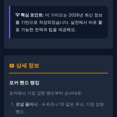
💡 핵심 포인트:
이 가이드는 2026년 최신 정보
를 기반으로 작성되었습니다. 실전에서 바로 활
용 가능한 전략과 팁을 제공해요.
📖 상세 정보
포커 핸드 랭킹
포커에서 가장 강한 핸드부터 순서대로:
로얄 플러시
- A-K-Q-J-10 같은 무늬. ​가장 강한
핸드.