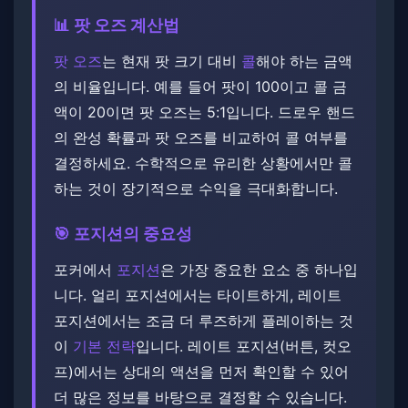
📊 팟 오즈 계산법
팟 오즈
는 현재 팟 크기 대비
콜
해야 하는 금액
의 비율입니다. 예를 들어 팟이 100이고 콜 금
액이 20이면 팟 오즈는 5:1입니다. 드로우 핸드
의 완성 확률과 팟 오즈를 비교하여 콜 여부를
결정하세요. ​수학적으로 유리한 상황에서만 콜
하는 것이 장기적으로 수익을 극대화합니다.
🎯 포지션의 중요성
포커에서
포지션
은 가장 중요한 요소 중 하나입
니다. ​​얼리 포지션에서는 타이트하게, 레이트
포지션에서는 조금 더 루즈하게 플레이하는 것
이
기본 전략
입니다. ​레이트 포지션(버튼, 컷오
프)에서는 상대의 액션을 먼저 확인할 수 있어
더 많은 정보를 바탕으로 결정할 수 있습니다.