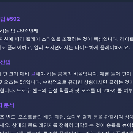
팁 #592
는 팁 #592번째.
 포지션에 따라 플레이 스타일을 조절하는 것이 핵심입니다. ​​레
지로 플레이하고, 얼리 포지션에서는 타이트하게 플레이하세요.
계산법
재 팟 크기 대비
콜
해야 하는 금액의 비율입니다. ​예를 들어 팟이 
 팟 오즈는 5:1입니다. 수학적으로 유리한 상황에서만 콜하는 것
합니다. ​드로우 핸드의 완성 확률과 팟 오즈를 비교하여 콜 여
지 분석
즈 빈도, 포스트플랍 베팅 패턴, 쇼다운 결과 등을 관찰하여 상
세요. 상대의 핸드 레인지를 정확히 파악하는 것이 승률을 높이는