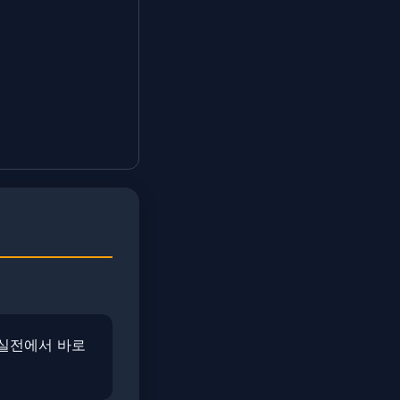
 실전에서 바로