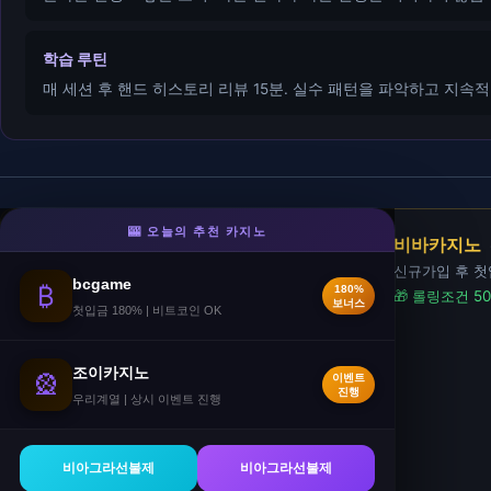
학습 루틴
매 세션 후 핸드 히스토리 리뷰 15분. 실수 패턴을 파악하고 지속
🎰 오늘의 추천 카지노
1xBet
비바카지노
- 스포츠베팅
세계 최대 스포츠베팅! 축구,농구,e스포츠. 업계
신규가입 후 첫
bcgame
₿
180%
최고 배당.
🎁 롤링조건 5
보너스
첫입금 180% | 비트코인 OK
🎁 첫입금100%(최대€130)
조이카지노
🎡
이벤트
진행
우리계열 | 상시 이벤트 진행
비아그라선불제
비아그라선불제