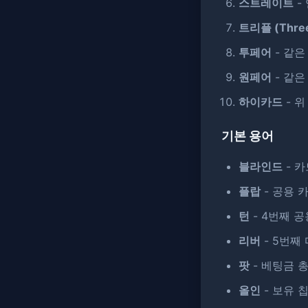
스트레이트
-
트리플 (Three 
투페어
- 같은
원페어
- 같은
하이카드
- 위
기본 용어
블라인드
- 카
플랍
- 공용 
턴
- 4번째 공
리버
- 5번째
팟
- 베팅금 
올인
- 보유 