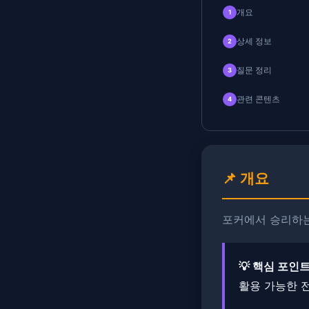
개요
1
상세 정보
2
질문 정리
3
관련 콘텐츠
4
📌 개요
포커에서 승리하는 
💡 핵심 포인트
활용 가능한 