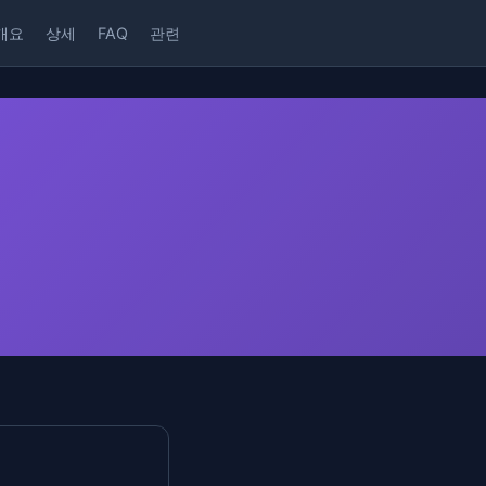
개요
상세
FAQ
관련