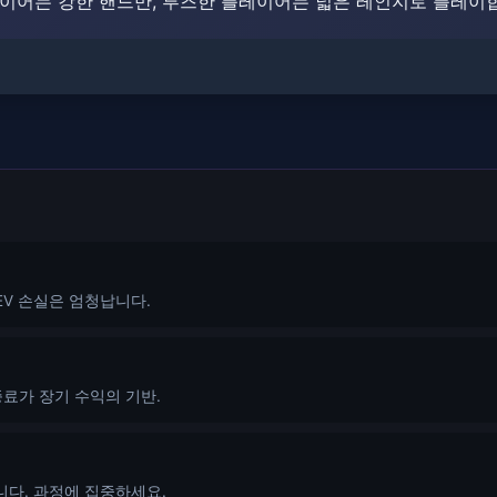
이어는 강한 핸드만, 루즈한 플레이어는 넓은 레인지로 플레이
EV 손실은 엄청납니다.
종료가 장기 수익의 기반.
니다. 과정에 집중하세요.