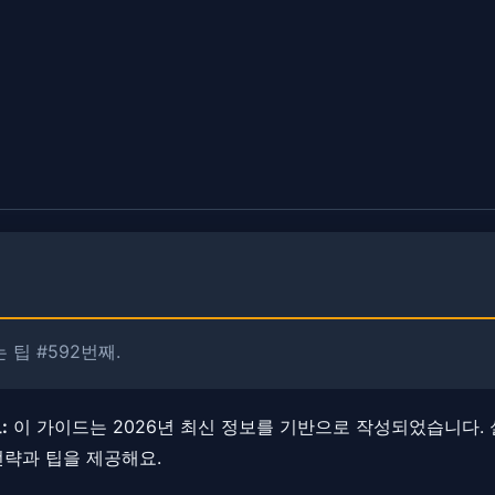
팁 #592번째.
:
이 가이드는 2026년 최신 정보를 기반으로 작성되었습니다.
전략과 팁을 제공해요.