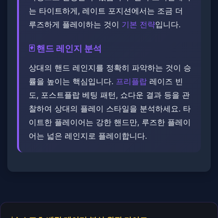
는 타이트하게, 레이트 포지션에서는 조금 더
루즈하게 플레이하는 것이
기본 전략
입니다.
🃏 핸드 레인지 분석
상대의 핸드 레인지를 정확히 파악하는 것이 승
률을 높이는 핵심입니다.
프리
플랍
레이즈 빈
도, 포스트플랍 베팅 패턴, 쇼다운 결과 등을 관
찰하여 상대의 플레이 스타일을 분석하세요. ​타
이트한 플레이어는 강한 핸드만, 루즈한 플레이
어는 넓은 레인지로 플레이합니다.