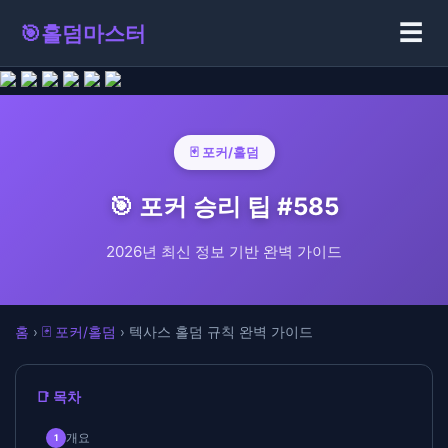
☰
🎯
홀덤마스터
🃏 포커/홀덤
🎯 포커 승리 팁 #585
2026년 최신 정보 기반 완벽 가이드
홈
›
🃏 포커/홀덤
› 텍사스 홀덤 규칙 완벽 가이드
📑 목차
개요
1