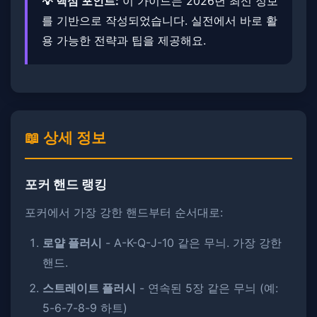
💡 핵심 포인트:
이 가이드는 2026년 최신 정보
를 기반으로 작성되었습니다. ​실전에서 바로 활
용 가능한 전략과 팁을 제공해요.
📖 상세 정보
포커 핸드 랭킹
포커에서 가장 강한 핸드부터 순서대로:
로얄 플러시
- A-K-Q-J-10 같은 무늬. ​가장 강한
핸드.
스트레이트 플러시
- 연속된 5장 같은 무늬 (예:
5-6-7-8-9 하트)