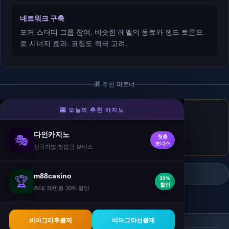
네트워크 구축
포커 스터디 그룹 참여. 비슷한 레벨의 동료와 핸드 토론으
로 시너지 효과. 코칭도 적극 고려.
🎁 추천 파트너
🎰 오늘의 추천 카지노
라이징슬롯
- 슬롯
첫충 50% · 매충 20% · 재충전 10% 추가 보너스.
다인카지노
🎭
첫충
🎁 첫충전 50%
보너스
신규가입 첫입금 보너스
릴게임나우
m88casino
🏆
30%
할인
최대 30만원 30% 할인
·
비아그라후불제
비아그라선불제