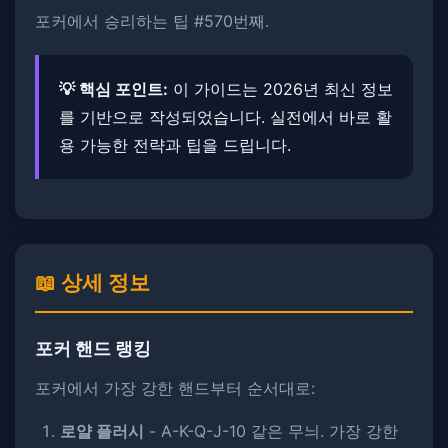
포커에서 승리하는 팁 #570번째.
💡 핵심 포인트:
이 가이드는 2026년 최신 정보
를 기반으로 작성되었습니다. ​​실전에서 바로 활
용 가능한 전략과 팁을 드립니다.
📖 상세 정보
포커 핸드 랭킹
포커에서 가장 강한 핸드부터 순서대로:
로얄 플러시
- A-K-Q-J-10 같은 무늬. 가장 강한