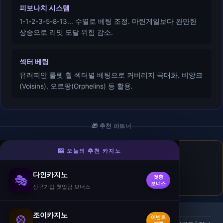
피보나치 시스템
1-1-2-3-5-8-13... 수열로 베팅 조정. 마틴게일보다 완만한
상승으로 리밋 도달 위험 감소.
섹터 베팅
유러피안 룰렛 휠 섹터별 베팅으로 커버리지 극대화. 비앙크
(Voisins), 오르팡(Orphelins) 등 활용.
🎁 추천 파트너
🎰 오늘의 추천 카지노
솔카지노
- 카지노/베팅
개인롤링 콤프 0.6% · 신규회원 가입쿠폰 지급.
다인카지노
🎭
첫충
🎁 신규 가입쿠폰
보너스
신규가입 첫입금 보너스
조이카지노
🎡
이벤트