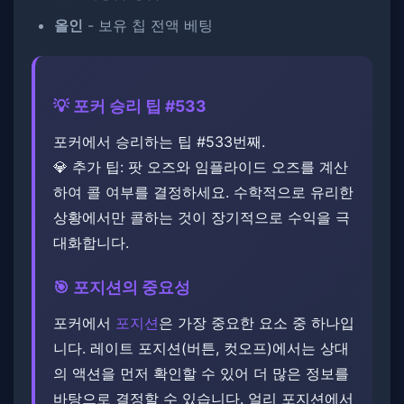
올인
- 보유 칩 전액 베팅
💡 포커 승리 팁 #533
포커에서 승리하는 팁 #533번째.
💎 추가 팁: 팟 오즈와 임플라이드 오즈를 계산
하여 콜 여부를 결정하세요. ​수학적으로 유리한
상황에서만 콜하는 것이 장기적으로 수익을 극
대화합니다.
🎯 포지션의 중요성
포커에서
포지션
은 가장 중요한 요소 중 하나입
니다. 레이트 포지션(버튼, 컷오프)에서는 상대
의 액션을 먼저 확인할 수 있어 더 많은 정보를
바탕으로 결정할 수 있습니다. 얼리 포지션에서