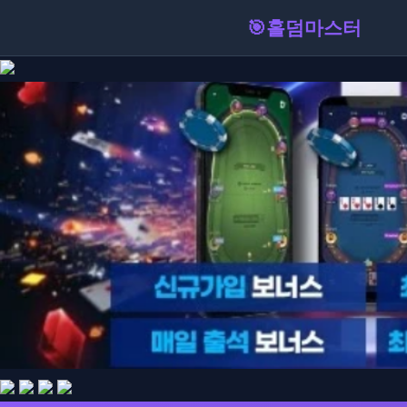
🎯
홀덤마스터