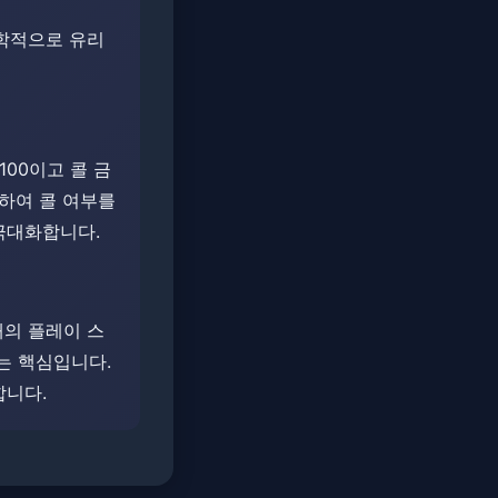
수학적으로 유리
100이고 콜 금
교하여 콜 여부를
극대화합니다.
대의 플레이 스
 핵심입니다. ​
합니다.