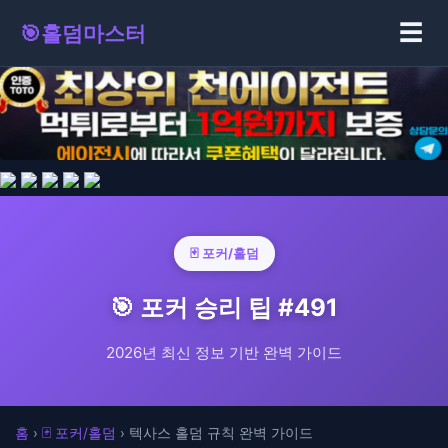
☰
🎯
홀덤마스터
🃏 포커/홀덤
🎯 포커 승리 팁 #491
2026년 최신 정보 기반 완벽 가이드
홈
›
🃏 포커/홀덤
› 텍사스 홀덤 규칙 완벽 가이드