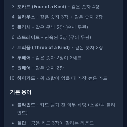
포카드 (Four of a Kind)
- 같은 숫자 4장
풀하우스
- 같은 숫자 3장 + 같은 숫자 2장
플러시
- 같은 무늬 5장 (순서 무관)
스트레이트
- 연속된 5장 (무늬 무관)
트리플 (Three of a Kind)
- 같은 숫자 3장
투페어
- 같은 숫자 2장이 2세트
원페어
- 같은 숫자 2장
하이카드
- 위 조합이 없을 때 가장 높은 카드
기본 용어
블라인드
- 카드 받기 전 의무 베팅 (스몰/빅 블라
인드)
플랍
- 공용 카드 3장이 깔리는 라운드