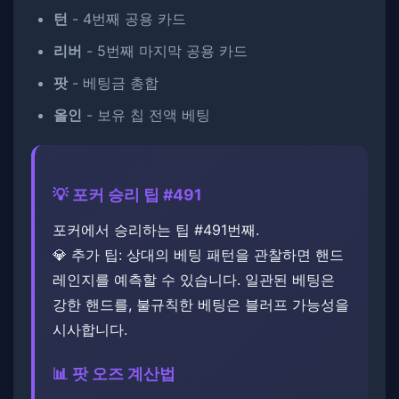
턴
- 4번째 공용 카드
리버
- 5번째 마지막 공용 카드
팟
- 베팅금 총합
올인
- 보유 칩 전액 베팅
💡 포커 승리 팁 #491
포커에서 승리하는 팁 #491번째.
💎 추가 팁: 상대의 베팅 패턴을 관찰하면 핸드
레인지를 예측할 수 있습니다. 일관된 베팅은
강한 핸드를, 불규칙한 베팅은 블러프 가능성을
시사합니다.
📊 팟 오즈 계산법