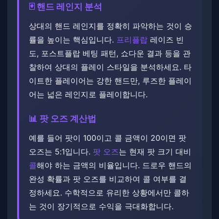
🃏 핸드 레인지 분석
상대의 핸드 레인지를 정확히 파악하는 것이 승
률을 높이는 핵심입니다. ​​
프리
플랍
레이즈 빈
도, 포스트플랍 베팅 패턴, 쇼다운 결과 등을 관
찰하여 상대의 플레이 스타일을 분석하세요. 타
이트한 플레이어는 강한 핸드만, 루즈한 플레이
어는 넓은 레인지로 플레이합니다.
📊 팟 오즈 계산법
​​예를 들어 팟이 100이고 콜 금액이 20이면 팟
오즈는 5:1입니다.
팟 오즈
는 현재 팟 크기 대비
콜
해야 하는 금액의 비율입니다. 드로우 핸드의
완성 확률과 팟 오즈를 비교하여 콜 여부를 결
정하세요. 수학적으로 유리한 상황에서만 콜하
는 것이 장기적으로 수익을 극대화합니다.