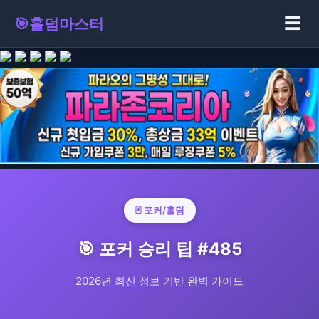
☰
🎯
홀덤마스터
🃏 포커/홀덤
🎯 포커 승리 팁 #485
2026년 최신 정보 기반 완벽 가이드