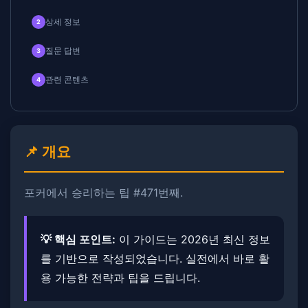
상세 정보
2
질문 답변
3
관련 콘텐츠
4
📌 개요
포커에서 승리하는 팁 #471번째.
💡 핵심 포인트:
이 가이드는 2026년 최신 정보
를 기반으로 작성되었습니다. 실전에서 바로 활
용 가능한 전략과 팁을 드립니다.