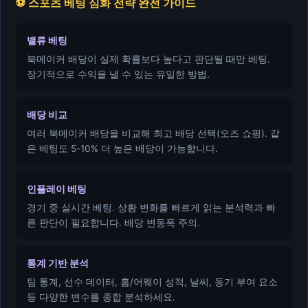
⚽ 스포츠 베팅 심화 전략 완전 가이드
밸류 베팅
북메이커 배당이 실제 확률보다 높다고 판단될 때만 베팅.
장기적으로 수익을 낼 수 있는 유일한 방법.
배당 비교
여러 북메이커 배당을 비교해 최고 배당 선택(오즈 쇼핑). 같
은 베팅도 5-10% 더 높은 배당이 가능합니다.
인플레이 베팅
경기 중 실시간 베팅. 상황 변화를 빠르게 읽는 분석력과 빠
른 판단이 필요합니다. 배당 변동폭 주의.
통계 기반 분석
팀 통계, 선수 데이터, 홈/어웨이 성적, 날씨, 동기 부여 요소
등 다양한 변수를 종합 분석하세요.