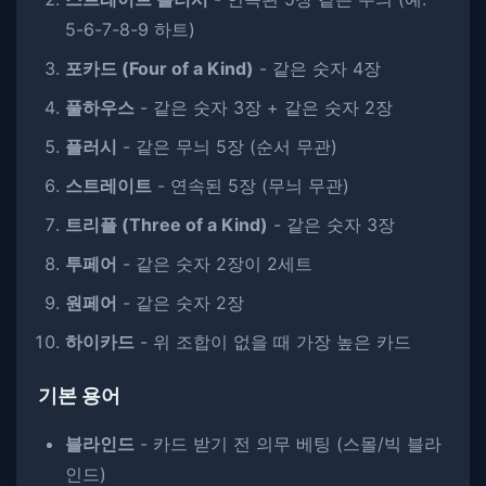
5-6-7-8-9 하트)
포카드 (Four of a Kind)
- 같은 숫자 4장
풀하우스
- 같은 숫자 3장 + 같은 숫자 2장
플러시
- 같은 무늬 5장 (순서 무관)
스트레이트
- 연속된 5장 (무늬 무관)
트리플 (Three of a Kind)
- 같은 숫자 3장
투페어
- 같은 숫자 2장이 2세트
원페어
- 같은 숫자 2장
하이카드
- 위 조합이 없을 때 가장 높은 카드
기본 용어
블라인드
- 카드 받기 전 의무 베팅 (스몰/빅 블라
인드)