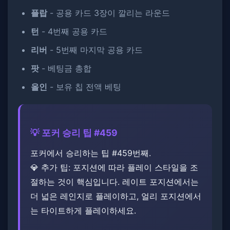
플랍
- 공용 카드 3장이 깔리는 라운드
턴
- 4번째 공용 카드
리버
- 5번째 마지막 공용 카드
팟
- 베팅금 총합
올인
- 보유 칩 전액 베팅
💡 포커 승리 팁 #459
포커에서 승리하는 팁 #459번째.
💎 추가 팁: 포지션에 따라 플레이 스타일을 조
절하는 것이 핵심입니다. ​​레이트 포지션에서는
더 넓은 레인지로 플레이하고, 얼리 포지션에서
는 타이트하게 플레이하세요.