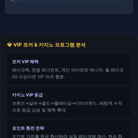
💎 VIP 포커 & 카지노 프로그램 분석
포커 VIP 혜택
레이크백, 전용 토너먼트, 개인 어카운트 매니저. 월 레이크
00 이상이면 VIP 자격 충분.
카지노 VIP 등급
브론즈→실버→골드→플래티넘→다이아몬드. 베팅액 누적
으로 등급 상승 및 혜택 확대.
포인트 환전 전략
포인트 가치를 현금 환산하여 실질 레이크백 계산. 현금 환