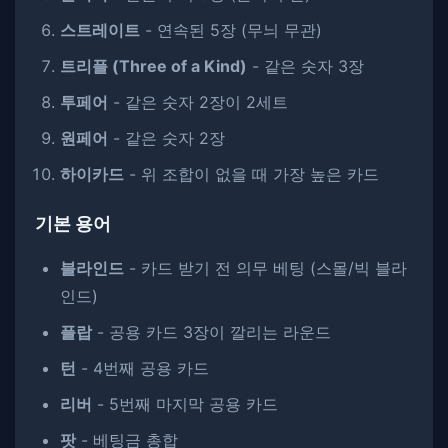
스트레이트
- 연속된 5장 (무늬 무관)
트리플 (Three of a Kind)
- 같은 숫자 3장
투페어
- 같은 숫자 2장이 2세트
원페어
- 같은 숫자 2장
하이카드
- 위 조합이 없을 때 가장 높은 카드
기본 용어
블라인드
- 카드 받기 전 의무 베팅 (스몰/빅 블라
인드)
플랍
- 공용 카드 3장이 깔리는 라운드
턴
- 4번째 공용 카드
리버
- 5번째 마지막 공용 카드
팟
- 베팅금 총합