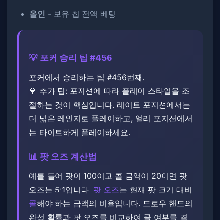
올인
- 보유 칩 전액 베팅
💡 포커 승리 팁 #456
포커에서 승리하는 팁 #456번째.
💎 추가 팁: 포지션에 따라 플레이 스타일을 조
절하는 것이 핵심입니다. ​​레이트 포지션에서는
더 넓은 레인지로 플레이하고, 얼리 포지션에서
는 타이트하게 플레이하세요.
📊 팟 오즈 계산법
​​예를 들어 팟이 100이고 콜 금액이 20이면 팟
오즈는 5:1입니다.
팟 오즈
는 현재 팟 크기 대비
콜
해야 하는 금액의 비율입니다. ​​드로우 핸드의
완성 확률과 팟 오즈를 비교하여 콜 여부를 결