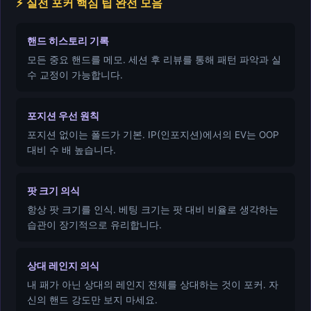
⚡ 실전 포커 핵심 팁 완전 모음
핸드 히스토리 기록
모든 중요 핸드를 메모. 세션 후 리뷰를 통해 패턴 파악과 실
수 교정이 가능합니다.
포지션 우선 원칙
포지션 없이는 폴드가 기본. IP(인포지션)에서의 EV는 OOP
대비 수 배 높습니다.
팟 크기 의식
항상 팟 크기를 인식. 베팅 크기는 팟 대비 비율로 생각하는
습관이 장기적으로 유리합니다.
상대 레인지 의식
내 패가 아닌 상대의 레인지 전체를 상대하는 것이 포커. 자
신의 핸드 강도만 보지 마세요.