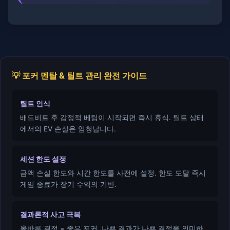
💡 포커 멘탈 & 틸트 관리 완전 가이드
틸트 인식
배드비트 후 감정적 베팅이 시작되면 즉시 휴식. 틸트 상태
에서의 EV 손실은 엄청납니다.
세션 한도 설정
금액 손실 한도와 시간 한도를 사전에 설정. 한도 도달 즉시
게임 종료가 장기 수익의 기반.
결과론적 사고 극복
올바른 결정 = 좋은 포커. 나쁜 결과가 나쁜 결정을 의미하