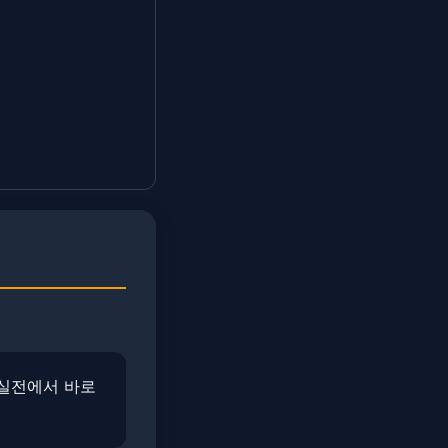
​실전에서 바로