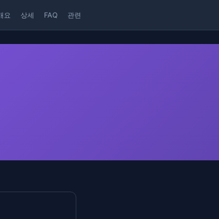
개요
상세
FAQ
관련