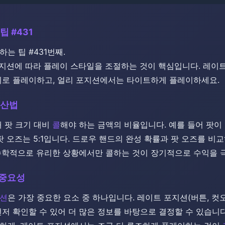
팁 #431
는 팁 #431번째.
: 포지션에 따라 플레이 스타일을 조절하는 것이 핵심입니다. 레
지로 플레이하고, 얼리 포지션에서는 타이트하게 플레이하세요.
계산법
재 팟 크기 대비
콜
해야 하는 금액의 비율입니다. 예를 들어 팟이 
팟 오즈는 5:1입니다. ​​드로우 핸드의 완성 확률과 팟 오즈를 비
​​수학적으로 유리한 상황에서만 콜하는 것이 장기적으로 수익을 
 중요성
션
은 가장 중요한 요소 중 하나입니다. ​레이트 포지션(버튼, 컷
저 확인할 수 있어 더 많은 정보를 바탕으로 결정할 수 있습니다.