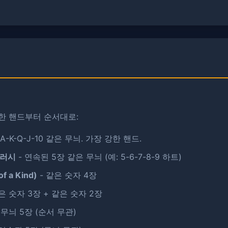
한 핸드부터 순서대로:
 A-K-Q-J-10 같은 무늬. 가장 강한 핸드.
플러시
- 연속된 5장 같은 무늬 (예: 5-6-7-8-9 하트)
f a Kind)
- 같은 숫자 4장
은 숫자 3장 + 같은 숫자 2장
 무늬 5장 (순서 무관)