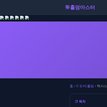
🎯
홀덤마스터
홈
›
🃏 포커/홀덤
› 텍사스
📑 목차