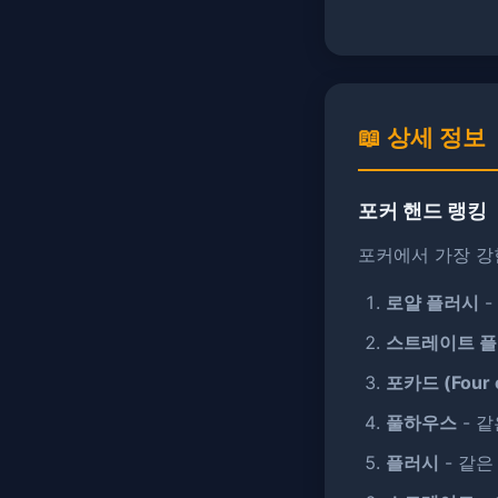
📖 상세 정보
포커 핸드 랭킹
포커에서 가장 강
로얄 플러시
-
스트레이트 
포카드 (Four o
풀하우스
- 같
플러시
- 같은