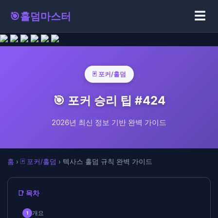
☰
🎯
홀덤마스터
🃏 포커/홀덤
🎯 포커 승리 팁 #424
2026년 최신 정보 기반 완벽 가이드
홈
›
🃏 포커/홀덤
› 텍사스 홀덤 규칙 완벽 가이드
📑 목차
개요
1