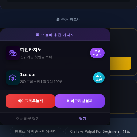
🎁 추천 파트너
🎰 오늘의 추천 카지노
1xBet
- 스포츠베팅
세계 최대 스포츠베팅! 축구,농구,e스포츠. 업계 최고 배당.
다인카지노
🎭
첫충
🎁 첫입금100%(최대€130)
보너스
신규가입 첫입금 보너스
가입하기
1xslots
🎲
200
스핀
200 프리스핀 | 월요일 100%
비바카지노
- 온라인카지노
신규가입 후 첫입금 보너스 지급.
비아그라후불제
비아그라선불제
🎁 롤링조건 500%
오늘 하루 닫기
닫기
·
·
맨포스 여행 중 - 비아센터
Cialis vs Palpal For Beginners | 러브