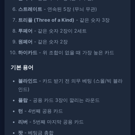
스트레이트
- 연속된 5장 (무늬 무관)
트리플 (Three of a Kind)
- 같은 숫자 3장
투페어
- 같은 숫자 2장이 2세트
원페어
- 같은 숫자 2장
하이카드
- 위 조합이 없을 때 가장 높은 카드
기본 용어
블라인드
- 카드 받기 전 의무 베팅 (스몰/빅 블라
인드)
플랍
- 공용 카드 3장이 깔리는 라운드
턴
- 4번째 공용 카드
리버
- 5번째 마지막 공용 카드
팟
- 베팅금 총합