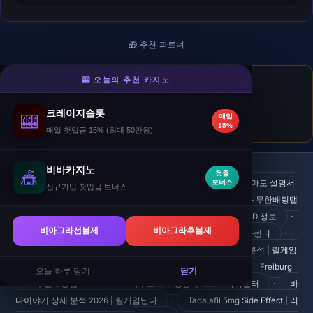
🎁 추천 파트너
🎰 오늘의 추천 카지노
다인카지노
- 온라인카지노
신규가입 후 첫입금 보너스 지급.
크레이지슬롯
🎰
매일
🎁 롤링조건 500%
15%
매일 첫입금 15% (최대 50만원)
비바카지노
🎪
첫충
· ·
앙 프리즌 규칙 | 2026 완벽 가이드 - 홀덤마스터
보너스
야마토 설명서
신규가입 첫입금 보너스
·
정리 완벽 가이드 | 릴게임난다
Crystal-palace 선수 #17 - 무한배팅맵
·
·
2026
레비트라 vs 레비트라 | 러브스토리 2026 - 전문 ED 정보
비아그라선불제
비아그라후불제
·
· ·
일일 목표 전략 | 릴게임난다
센돔 베스트 방법 - 비아센터
송파 타다라필 구매 가이드 - 비아센터
야마토 1049탑 분석 | 릴게임
·
·
난다
라이브 게임쇼 전체 목록 | 카지노월드 2026
Freiburg
오늘 하루 닫기
닫기
·
·
#15 - 무한배팅맵 2026
아우로그라 성능 부스트 - 비아센터
바
·
다이야기 상세 분석 2026 | 릴게임난다
Tadalafil 5mg Side Effect | 러