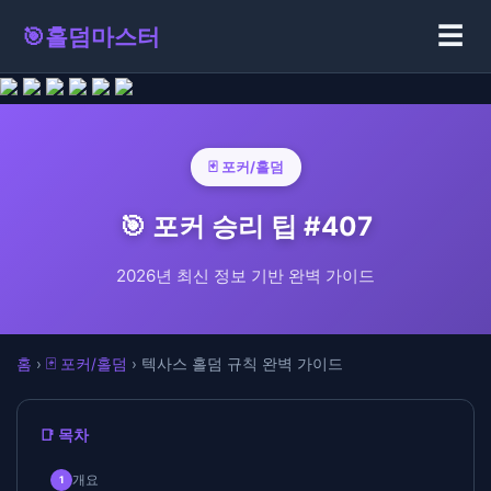
☰
🎯
홀덤마스터
🃏 포커/홀덤
🎯 포커 승리 팁 #407
2026년 최신 정보 기반 완벽 가이드
홈
›
🃏 포커/홀덤
› 텍사스 홀덤 규칙 완벽 가이드
📑 목차
개요
1