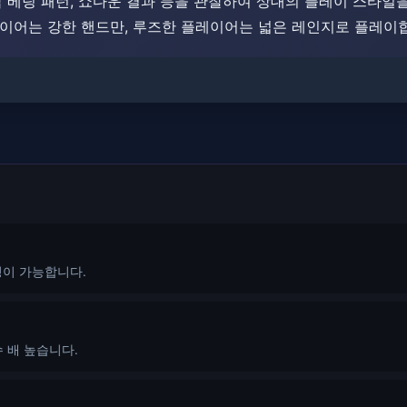
 베팅 패턴, 쇼다운 결과 등을 관찰하여 상대의 플레이 스타일을 
이어는 강한 핸드만, 루즈한 플레이어는 넓은 레인지로 플레이
정이 가능합니다.
수 배 높습니다.