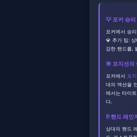
💡 포커 승리
포커에서 승리하
💎 추가 팁:
강한 핸드를,
🎯 포지션의
포커에서
포지
대의 액션을 먼
에서는 타이트
다.
🃏 핸드 레인
상대의 핸드 