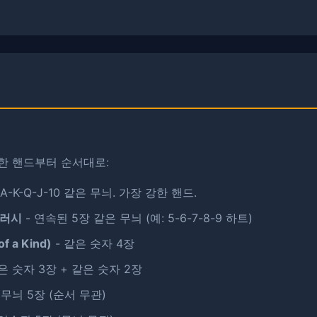
한 핸드부터 순서대로:
 A-K-Q-J-10 같은 무늬. ​가장 강한 핸드.
플러시
- 연속된 5장 같은 무늬 (예: 5-6-7-8-9 하트)
f a Kind)
- 같은 숫자 4장
은 숫자 3장 + 같은 숫자 2장
 무늬 5장 (순서 무관)