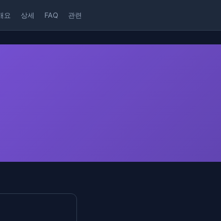
개요
상세
FAQ
관련