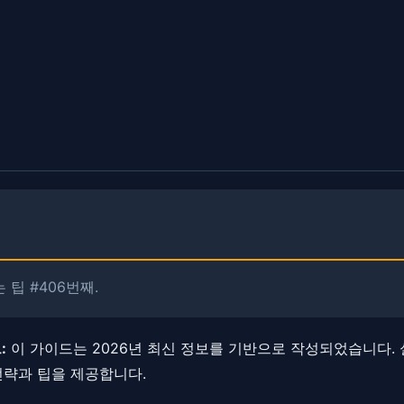
팁 #406번째.
:
이 가이드는 2026년 최신 정보를 기반으로 작성되었습니다. ​
전략과 팁을 제공합니다.