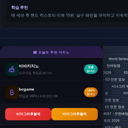
학습 루틴
매 세션 후 핸드 히스토리 리뷰 15분. 실수 패턴을 파악하고 지속
🎰 오늘의 추천 카지노
라이징슬롯
- 슬롯
World Seri
첫충 50% · 매충 20% · 재충전 10% 추가 보너스.
비바카지노
한배팅맵
🎪
첫충
🎁 첫충전 50%
보너스
·
2026
ED
신규가입 첫입금 보너스
- ED 전문 정보
·
시나그라 부
bcgame
₿
180%
· ·
보
카
보너스
첫입금 180% | 비트코인 OK
·
전문 정보
ED 전문 정보
#057 - 무한배
비아그라후불제
비아그라후불제
·
토리 2026
카지노월드