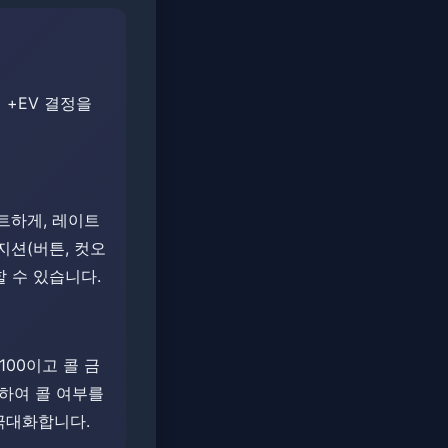
면 +EV 결정을
이트하게, 레이트
지션(버튼, 컷오
 수 있습니다.
100이고 콜 금
교하여 콜 여부를
극대화합니다.