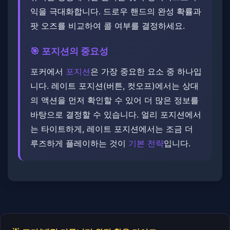
익을 극대화합니다. ​드로우 핸드의 완성 확률과
팟 오즈를 비교하여 콜 여부를 결정하세요.
🎯 포지션의 중요성
포커에서
포지션
은 가장 중요한 요소 중 하나입
니다. ​레이트 포지션(버튼, 컷오프)에서는 상대
의 액션을 먼저 확인할 수 있어 더 많은 정보를
바탕으로 결정할 수 있습니다. 얼리 포지션에서
는 타이트하게, 레이트 포지션에서는 조금 더
루즈하게 플레이하는 것이
기본 전략
입니다.