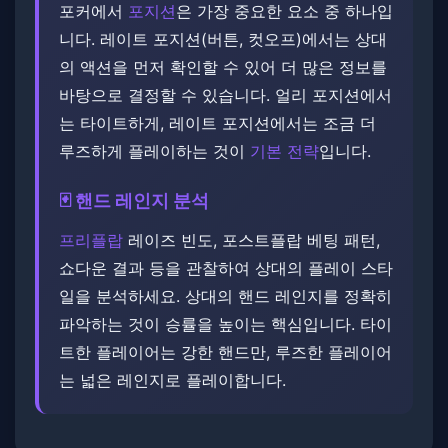
포커에서
포지션
은 가장 중요한 요소 중 하나입
니다. 레이트 포지션(버튼, 컷오프)에서는 상대
의 액션을 먼저 확인할 수 있어 더 많은 정보를
바탕으로 결정할 수 있습니다. ​얼리 포지션에서
는 타이트하게, 레이트 포지션에서는 조금 더
루즈하게 플레이하는 것이
기본 전략
입니다.
🃏 핸드 레인지 분석
프리
플랍
레이즈 빈도, 포스트플랍 베팅 패턴,
쇼다운 결과 등을 관찰하여 상대의 플레이 스타
일을 분석하세요. 상대의 핸드 레인지를 정확히
파악하는 것이 승률을 높이는 핵심입니다. 타이
트한 플레이어는 강한 핸드만, 루즈한 플레이어
는 넓은 레인지로 플레이합니다.