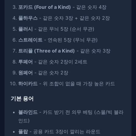
포카드 (Four of a Kind)
- 같은 숫자 4장
풀하우스
- 같은 숫자 3장 + 같은 숫자 2장
플러시
- 같은 무늬 5장 (순서 무관)
스트레이트
- 연속된 5장 (무늬 무관)
트리플 (Three of a Kind)
- 같은 숫자 3장
투페어
- 같은 숫자 2장이 2세트
원페어
- 같은 숫자 2장
하이카드
- 위 조합이 없을 때 가장 높은 카드
기본 용어
블라인드
- 카드 받기 전 의무 베팅 (스몰/빅 블라
인드)
플랍
- 공용 카드 3장이 깔리는 라운드