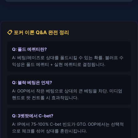
📋 포커 이론 Q&A 완전 정리
Q: 폴드 에퀴티란?
A: 베팅/레이즈로 상대를 폴드시킬 수 있는 확률. 블러프 수
익성은 폴드 에퀴티 + 실현 에퀴티로 결정됩니다.
Q: 블락 베팅은 언제?
A: OOP에서 작은 베팅으로 상대의 큰 베팅을 차단. 미디엄
핸드로 팟 컨트롤 시 효과적입니다.
Q: 3벳팟에서 C-bet?
A: IP에서 75-100% C-bet 빈도가 GTO. OOP에서는 선택적
으로 체크를 섞어 상대를 혼란시킵니다.