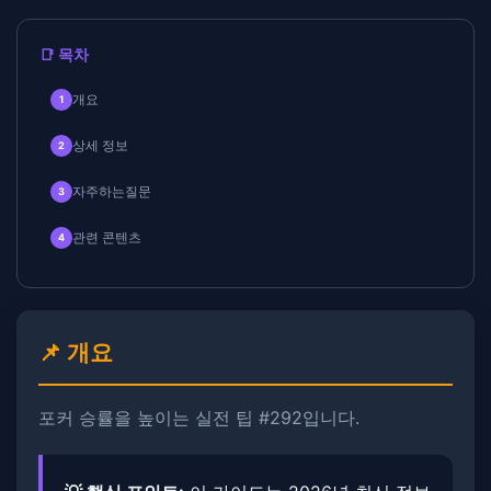
📑 목차
개요
1
상세 정보
2
자주하는질문
3
관련 콘텐츠
4
📌 개요
포커 승률을 높이는 실전 팁 #292입니다.