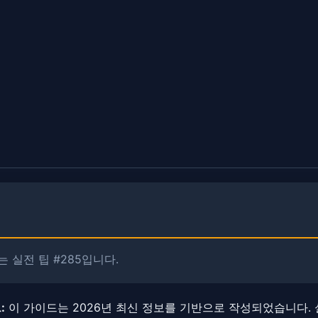
 실전 팁 #285입니다.
:
이 가이드는 2026년 최신 정보를 기반으로 작성되었습니다. ​