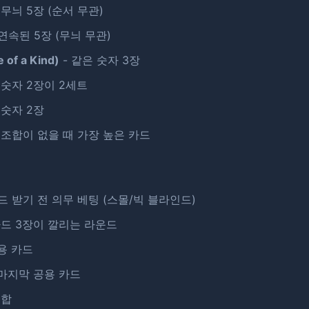
 무늬 5장 (순서 무관)
 연속된 5장 (무늬 무관)
of a Kind)
- 같은 숫자 3장
 숫자 2장이 2세트
 숫자 2장
 조합이 없을 때 가장 높은 카드
드 받기 전 의무 베팅 (스몰/빅 블라인드)
카드 3장이 깔리는 라운드
용 카드
 마지막 공용 카드
총합