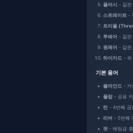
플러시
- 같은
스트레이트
-
트리플 (Three 
투페어
- 같은
원페어
- 같은
하이카드
- 위
기본 용어
블라인드
- 카
플랍
- 공용 
턴
- 4번째 공
리버
- 5번째
팟
- 베팅금 