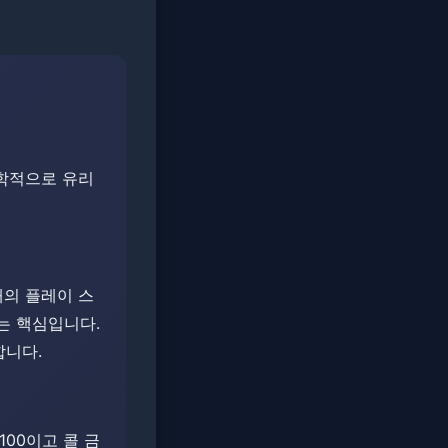
수학적으로 유리
대의 플레이 스
 핵심입니다. ​
합니다.
100이고 콜 금