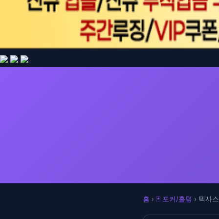
홈
›
🃏 포커/홀덤
› 텍사스