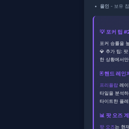
올인
- 보유 
💡 포커 팁 
포커 승률을 높
💎 추가 팁:
한 상황에서만
🃏 핸드 레인
프리
플랍
레이
타일을 분석하
타이트한 플레
📊 팟 오즈 
팟 오즈
는 현