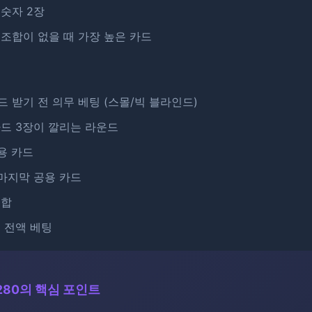
 숫자 2장
 조합이 없을 때 가장 높은 카드
드 받기 전 의무 베팅 (스몰/빅 블라인드)
카드 3장이 깔리는 라운드
용 카드
 마지막 공용 카드
총합
칩 전액 베팅
#280의 핵심 포인트