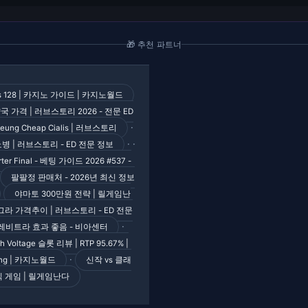
🎁 추천 파트너
ws 128 | 카지노 가이드 | 카지노월드
 가격 | 러브스토리 2026 - 전문 ED
·
heung Cheap Cialis | 러브스토리
· ·
 | 러브스토리 - ED 전문 정보
rter Final - 베팅 가이드 2026 #537 -
·
팔팔정 판매처 - 2026년 최신 정보
야마토 300만원 전략 | 릴게임난
라 가격추이 | 러브스토리 - ED 전문
·
레비트라 효과 좋음 - 비아센터
h Voltage 슬롯 리뷰 | RTP 95.67% |
·
ming | 카지노월드
신작 vs 클래
식 게임 | 릴게임난다