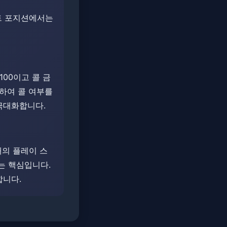
이트 포지션에서는
100이고 콜 금
교하여 콜 여부를
극대화합니다.
대의 플레이 스
는 핵심입니다.
합니다.