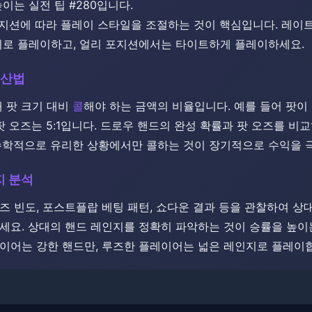
이는 실전 팁 #280입니다.
 포지션에 따라 플레이 스타일을 조절하는 것이 핵심입니다. ​레
지로 플레이하고, 얼리 포지션에서는 타이트하게 플레이하세요.
계산법
재 팟 크기 대비
콜
해야 하는 금액의 비율입니다. 예를 들어 팟이 
팟 오즈는 5:1입니다. ​드로우 핸드의 완성 확률과 팟 오즈를 비
​수학적으로 유리한 상황에서만 콜하는 것이 장기적으로 수익을 
지 분석
즈 빈도, 포스트플랍 베팅 패턴, 쇼다운 결과 등을 관찰하여 상
세요. 상대의 핸드 레인지를 정확히 파악하는 것이 승률을 높이
이어는 강한 핸드만, 루즈한 플레이어는 넓은 레인지로 플레이