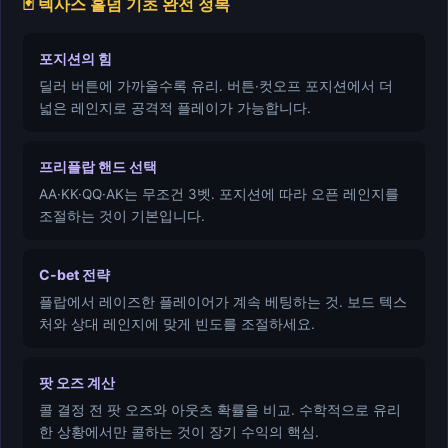
🃏 텍사스 홀덤 기초 완전 정복
포지션의 힘
딜러 버튼에 가까울수록 유리. 버튼·컷오프 포지션에서 더
넓은 레인지로 공격적 플레이가 가능합니다.
프리플랍 핸드 선택
AA·KK·QQ·AK는 무조건 3벳. 포지션에 따라 오픈 레인지를
조절하는 것이 기본입니다.
C-bet 전략
플랍에서 레이즈한 플레이어가 계속 베팅하는 것. 보드 텍스
처와 상대 레인지에 맞게 빈도를 조절하세요.
팟 오즈 계산
콜 결정 전 팟 오즈와 아웃츠 확률을 비교. 수학적으로 유리
한 상황에서만 콜하는 것이 장기 수익의 핵심.