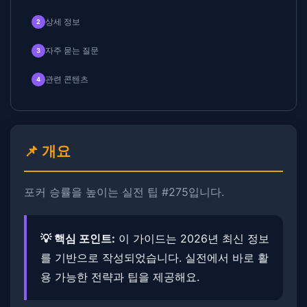
상세 정보
2
자주 묻는 질문
3
관련 콘텐츠
4
📌 개요
포커 승률을 높이는 실전 팁 #275입니다.
💡 핵심 포인트:
이 가이드는 2026년 최신 정보
를 기반으로 작성되었습니다. 실전에서 바로 활
용 가능한 전략과 팁을 제공해요.