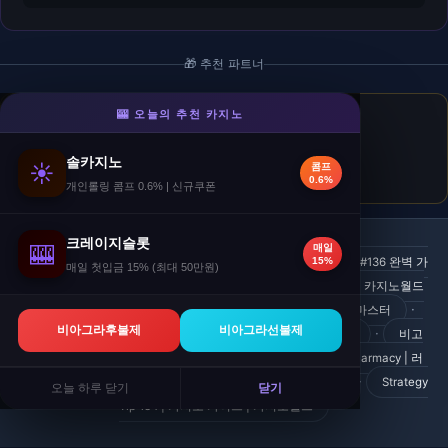
🎁 추천 파트너
🎰 오늘의 추천 카지노
조이카지노
- 우리계열
룰렛/슬롯/스포츠 상시 이벤트 진행.
솔카지노
☀️
콤프
🎁 상시 이벤트
0.6%
개인롤링 콤프 0.6% | 신규쿠폰
크레이지슬롯
🎰
매일
·
·
Athletic bilbao 선수 #19 - 무한배팅맵 2026
15%
베팅 팁 #136 완벽 가
매일 첫입금 15% (최대 50만원)
·
이드 | 2026 완벽 가이드 - 홀덤마스터
선불카드 카지노 | 카지노월드
·
·
2026
사우스다코타 파워볼 | 2026 완벽 가이드 - 홀덤마스터
비아그라후불제
비아그라선불제
·
·
Dice And Fire CT게이밍 | 릴게임난다
강남카지노바
비고
·
렉스 보험가격 | 러브스토리 - ED 전문 정보
Paju 24H Pharmacy | 러
·
·
브스토리
듀라그라 중독 | 러브스토리 - ED 전문 정보
Strategy
오늘 하루 닫기
닫기
Tip 134 | 카지노 가이드 | 카지노월드