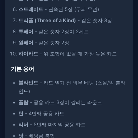
스트레이트
- 연속된 5장 (무늬 무관)
트리플 (Three of a Kind)
- 같은 숫자 3장
투페어
- 같은 숫자 2장이 2세트
원페어
- 같은 숫자 2장
하이카드
- 위 조합이 없을 때 가장 높은 카드
기본 용어
블라인드
- 카드 받기 전 의무 베팅 (스몰/빅 블라
인드)
플랍
- 공용 카드 3장이 깔리는 라운드
턴
- 4번째 공용 카드
리버
- 5번째 마지막 공용 카드
팟
- 베팅금 총합