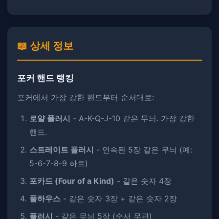
📖 상세 정보
포커 핸드 랭킹
포커에서 가장 강한 핸드부터 순서대로:
로얄 플러시
- A-K-Q-J-10 같은 무늬. 가장 강한
핸드.
스트레이트 플러시
- 연속된 5장 같은 무늬 (예:
5-6-7-8-9 하트)
포카드 (Four of a Kind)
- 같은 숫자 4장
풀하우스
- 같은 숫자 3장 + 같은 숫자 2장
플러시
- 같은 무늬 5장 (순서 무관)