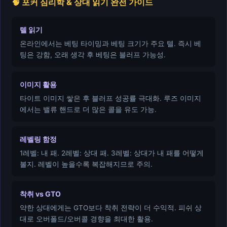
🧠 포커 심리학 & 상대 읽기 완전 가이드
텔 읽기
온라인에서는 베팅 타이밍과 베팅 크기가 주요 텔. 즉시 베
팅은 강함, 오래 생각 후 베팅은 블러프 가능성.
이미지 활용
타이트 이미지 쌓은 후 블러프 성공률 극대화. 루즈 이미지
에서는 밸류 핸드로 더 많은 콜을 유도 가능.
레벨링 함정
1레벨: 내 패. 2레벨: 상대 패. 3레벨: 상대가 내 패를 어떻게
볼지. 레벨이 높을수록 복잡해지므로 주의.
착취 vs GTO
약한 상대에게는 GTO보다 착취 전략이 더 수익적. 피쉬 상
대로 오버폴드/오버콜 경향을 최대한 활용.