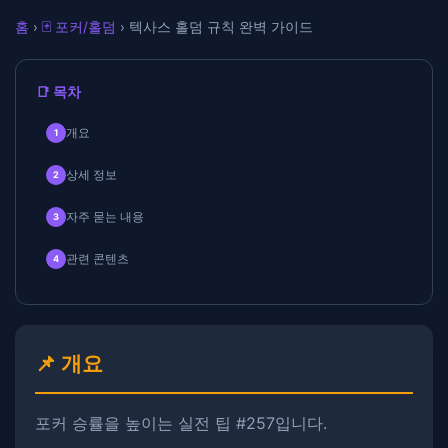
홈
›
🃏 포커/홀덤
› 텍사스 홀덤 규칙 완벽 가이드
📑 목차
개요
1
상세 정보
2
자주 묻는 내용
3
관련 콘텐츠
4
📌 개요
포커 승률을 높이는 실전 팁 #257입니다.