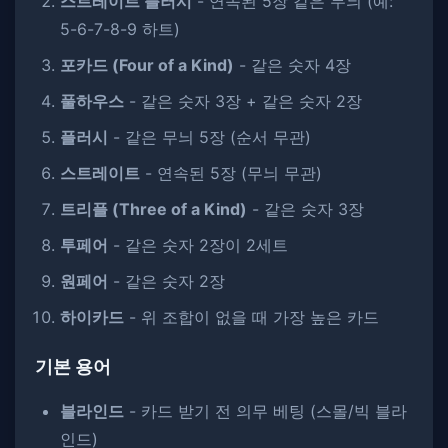
스트레이트 플러시
- 연속된 5장 같은 무늬 (예:
5-6-7-8-9 하트)
포카드 (Four of a Kind)
- 같은 숫자 4장
풀하우스
- 같은 숫자 3장 + 같은 숫자 2장
플러시
- 같은 무늬 5장 (순서 무관)
스트레이트
- 연속된 5장 (무늬 무관)
트리플 (Three of a Kind)
- 같은 숫자 3장
투페어
- 같은 숫자 2장이 2세트
원페어
- 같은 숫자 2장
하이카드
- 위 조합이 없을 때 가장 높은 카드
기본 용어
블라인드
- 카드 받기 전 의무 베팅 (스몰/빅 블라
인드)