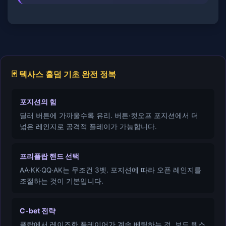
🃏 텍사스 홀덤 기초 완전 정복
포지션의 힘
딜러 버튼에 가까울수록 유리. 버튼·컷오프 포지션에서 더
넓은 레인지로 공격적 플레이가 가능합니다.
프리플랍 핸드 선택
AA·KK·QQ·AK는 무조건 3벳. 포지션에 따라 오픈 레인지를
조절하는 것이 기본입니다.
C-bet 전략
플랍에서 레이즈한 플레이어가 계속 베팅하는 것. 보드 텍스