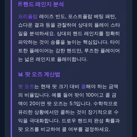
🃏 핸드 레인지 분석
프리
플랍
레이즈 빈도, 포스트플랍 베팅 패턴,
쇼다운 결과 등을 관찰하여 상대의 플레이 스타
일을 분석하세요. 상대의 핸드 레인지를 정확히
파악하는 것이 승률을 높이는 핵심입니다. ​타이
트한 플레이어는 강한 핸드만, 루즈한 플레이어
는 넓은 레인지로 플레이합니다.
📊 팟 오즈 계산법
팟 오즈
는 현재 팟 크기 대비
콜
해야 하는 금액
의 비율입니다. ​​예를 들어 팟이 100이고 콜 금
액이 20이면 팟 오즈는 5:1입니다. ​​수학적으로
유리한 상황에서만 콜하는 것이 장기적으로 수
익을 극대화합니다. ​​드로우 핸드의 완성 확률과
팟 오즈를 비교하여 콜 여부를 결정하세요.