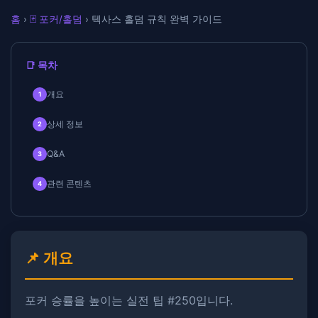
홈
›
🃏 포커/홀덤
› 텍사스 홀덤 규칙 완벽 가이드
📑 목차
개요
1
상세 정보
2
Q&A
3
관련 콘텐츠
4
📌 개요
포커 승률을 높이는 실전 팁 #250입니다.