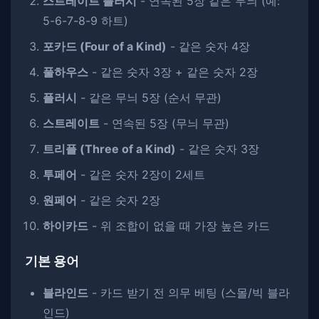
스트레이트 플러시
- 연속된 5장 같은 무늬 (예:
5-6-7-8-9 하트)
포카드 (Four of a Kind)
- 같은 숫자 4장
풀하우스
- 같은 숫자 3장 + 같은 숫자 2장
플러시
- 같은 무늬 5장 (순서 무관)
스트레이트
- 연속된 5장 (무늬 무관)
트리플 (Three of a Kind)
- 같은 숫자 3장
투페어
- 같은 숫자 2장이 2세트
원페어
- 같은 숫자 2장
하이카드
- 위 조합이 없을 때 가장 높은 카드
기본 용어
블라인드
- 카드 받기 전 의무 베팅 (스몰/빅 블라
인드)