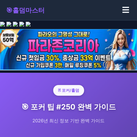
☰
🎯
홀덤마스터
🃏 포커/홀덤
🎯 포커 팁 #250 완벽 가이드
2026년 최신 정보 기반 완벽 가이드