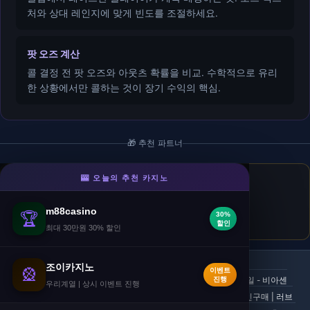
처와 상대 레인지에 맞게 빈도를 조절하세요.
팟 오즈 계산
콜 결정 전 팟 오즈와 아웃츠 확률을 비교. 수학적으로 유리
한 상황에서만 콜하는 것이 장기 수익의 핵심.
🎁 추천 파트너
🎰 오늘의 추천 카지노
라이징슬롯
- 슬롯
첫충 50% · 매충 20% · 재충전 10% 추가 보너스.
m88casino
🏆
30%
🎁 첫충전 50%
할인
최대 30만원 30% 할인
조이카지노
🎡
이벤트
·
Lucky Fishing TaDa | 릴게임난다
파워그라 하루종일 - 비아센
진행
우리계열 | 상시 이벤트 진행
·
·
터
베팅 미적용 2026 | 릴게임난다
가데나 온라인구매 | 러브