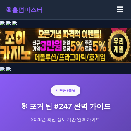
☰
🎯
홀덤마스터
🃏 포커/홀덤
🎯 포커 팁 #247 완벽 가이드
2026년 최신 정보 기반 완벽 가이드