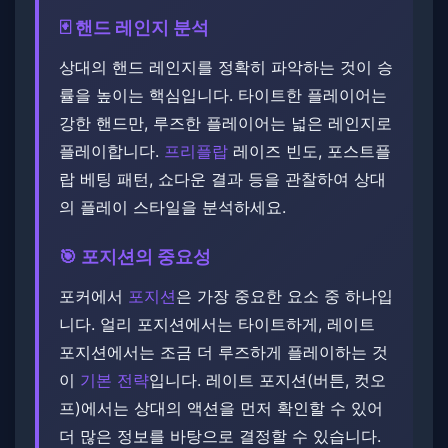
🃏 핸드 레인지 분석
상대의 핸드 레인지를 정확히 파악하는 것이 승
률을 높이는 핵심입니다. ​타이트한 플레이어는
강한 핸드만, 루즈한 플레이어는 넓은 레인지로
플레이합니다. ​
프리
플랍
레이즈 빈도, 포스트플
랍 베팅 패턴, 쇼다운 결과 등을 관찰하여 상대
의 플레이 스타일을 분석하세요.
🎯 포지션의 중요성
포커에서
포지션
은 가장 중요한 요소 중 하나입
니다. ​얼리 포지션에서는 타이트하게, 레이트
포지션에서는 조금 더 루즈하게 플레이하는 것
이
기본 전략
입니다. 레이트 포지션(버튼, 컷오
프)에서는 상대의 액션을 먼저 확인할 수 있어
더 많은 정보를 바탕으로 결정할 수 있습니다.