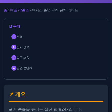
홈
›
🃏 포커/홀덤
› 텍사스 홀덤 규칙 완벽 가이드
📑 목차
개요
1
상세 정보
2
질문 모음
3
관련 콘텐츠
4
📌 개요
포커 승률을 높이는 실전 팁 #247입니다.