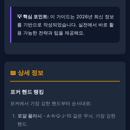
💡 핵심 포인트:
이 가이드는 2026년 최신 정보
를 기반으로 작성되었습니다. ​​실전에서 바로 활
용 가능한 전략과 팁을 제공해요.
📖 상세 정보
포커 핸드 랭킹
포커에서 가장 강한 핸드부터 순서대로:
로얄 플러시
- A-K-Q-J-10 같은 무늬. ​가장 강한
핸드.