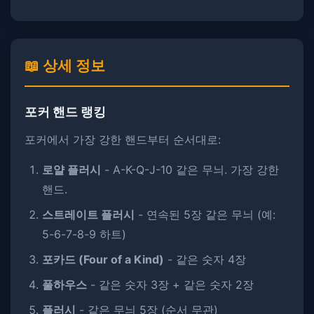
📖 상세 정보
포커 핸드 랭킹
포커에서 가장 강한 핸드부터 순서대로:
로얄 플러시
- A-K-Q-J-10 같은 무늬. 가장 강한
핸드.
스트레이트 플러시
- 연속된 5장 같은 무늬 (예:
5-6-7-8-9 하트)
포카드 (Four of a Kind)
- 같은 숫자 4장
풀하우스
- 같은 숫자 3장 + 같은 숫자 2장
플러시
- 같은 무늬 5장 (순서 무관)