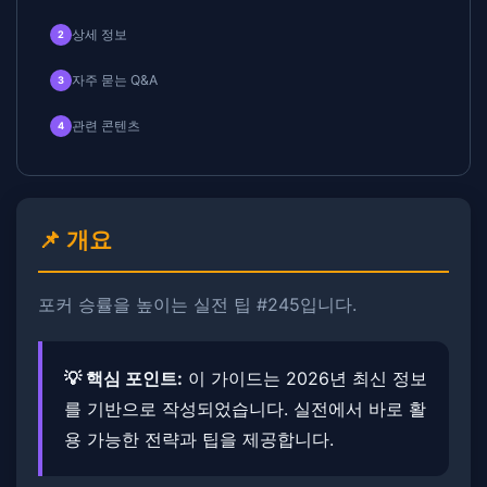
상세 정보
2
자주 묻는 Q&A
3
관련 콘텐츠
4
📌 개요
포커 승률을 높이는 실전 팁 #245입니다.
💡 핵심 포인트:
이 가이드는 2026년 최신 정보
를 기반으로 작성되었습니다. ​실전에서 바로 활
용 가능한 전략과 팁을 제공합니다.