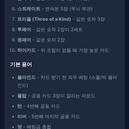
스트레이트
- 연속된 5장 (무늬 무관)
트리플 (Three of a Kind)
- 같은 숫자 3장
투페어
- 같은 숫자 2장이 2세트
원페어
- 같은 숫자 2장
하이카드
- 위 조합이 없을 때 가장 높은 카드
기본 용어
블라인드
- 카드 받기 전 의무 베팅 (스몰/빅 블라
인드)
플랍
- 공용 카드 3장이 깔리는 라운드
턴
- 4번째 공용 카드
리버
- 5번째 마지막 공용 카드
팟
- 베팅금 총합