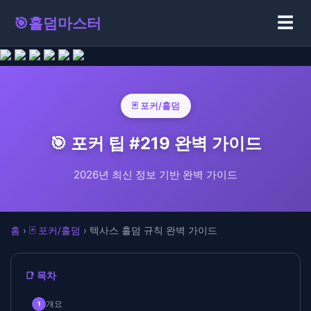
☰
🎯
홀덤마스터
🃏 포커/홀덤
🎯 포커 팁 #219 완벽 가이드
2026년 최신 정보 기반 완벽 가이드
홈
›
🃏 포커/홀덤
› 텍사스 홀덤 규칙 완벽 가이드
📑 목차
개요
1