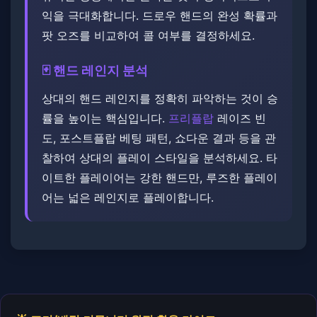
익을 극대화합니다. ​​드로우 핸드의 완성 확률과
팟 오즈를 비교하여 콜 여부를 결정하세요.
🃏 핸드 레인지 분석
상대의 핸드 레인지를 정확히 파악하는 것이 승
률을 높이는 핵심입니다.
프리
플랍
레이즈 빈
도, 포스트플랍 베팅 패턴, 쇼다운 결과 등을 관
찰하여 상대의 플레이 스타일을 분석하세요. 타
이트한 플레이어는 강한 핸드만, 루즈한 플레이
어는 넓은 레인지로 플레이합니다.