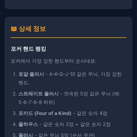
📖 상세 정보
포커 핸드 랭킹
포커에서 가장 강한 핸드부터 순서대로:
로얄 플러시
- A-K-Q-J-10 같은 무늬. ​​가장 강한
핸드.
스트레이트 플러시
- 연속된 5장 같은 무늬 (예:
5-6-7-8-9 하트)
포카드 (Four of a Kind)
- 같은 숫자 4장
풀하우스
- 같은 숫자 3장 + 같은 숫자 2장
플러시
- 같은 무늬 5장 (순서 무관)