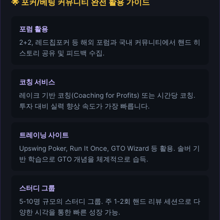
🌟 포커/베팅 커뮤니티 완전 활용 가이드
포럼 활용
2+2, 레드칩포커 등 해외 포럼과 국내 커뮤니티에서 핸드 히
스토리 공유 및 피드백 수집.
코칭 서비스
레이크 기반 코칭(Coaching for Profits) 또는 시간당 코칭.
투자 대비 실력 향상 속도가 가장 빠릅니다.
트레이닝 사이트
Upswing Poker, Run It Once, GTO Wizard 등 활용. 솔버 기
반 학습으로 GTO 개념을 체계적으로 습득.
스터디 그룹
5-10명 규모의 스터디 그룹. 주 1-2회 핸드 리뷰 세션으로 다
양한 시각을 통한 빠른 성장 가능.