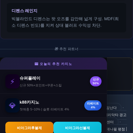
디펜스 레인지
빅블라인드 디펜스는 팟 오즈를 감안해 넓게 구성. MDF(최
소 디펜스 빈도)를 지켜 상대 블러프 수익성 차단.
🎁 추천 파트너
🎰 오늘의 추천 카지노
조이카지노
- 우리계열
룰렛/슬롯/스포츠 상시 이벤트 진행.
슈퍼플레이
⚡
신규
🎁 상시 이벤트
50%
신규 50%+포인트+쿠폰+스킬
k88카지노
💎
리베이트
·
·
·
코인랩
Snowy Peaks Bonanza 프라그마틱 | 릴게임난다
4%
첫매충 5~10% | 슬롯 리베이트 4%
·
Correlation - 베팅 가이드 2026 #D7A - 무한배팅맵
에리악타 경고
·
·
신호 - 비아센터
타다라필 호르몬성 ED 가이드 - 비아센터
비아그라후불제
비아그라선불제
·
Super Cup - 베팅 가이드 2026 #D90 - 무한배팅맵
실데나필 평점 |