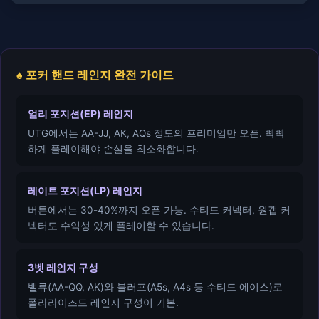
♠️ 포커 핸드 레인지 완전 가이드
얼리 포지션(EP) 레인지
UTG에서는 AA-JJ, AK, AQs 정도의 프리미엄만 오픈. 빡빡
하게 플레이해야 손실을 최소화합니다.
레이트 포지션(LP) 레인지
버튼에서는 30-40%까지 오픈 가능. 수티드 커넥터, 원갭 커
넥터도 수익성 있게 플레이할 수 있습니다.
3벳 레인지 구성
밸류(AA-QQ, AK)와 블러프(A5s, A4s 등 수티드 에이스)로
폴라라이즈드 레인지 구성이 기본.