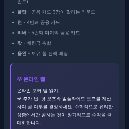
인드)
플랍
- 공용 카드 3장이 깔리는 라운드
턴
- 4번째 공용 카드
리버
- 5번째 마지막 공용 카드
팟
- 베팅금 총합
올인
- 보유 칩 전액 베팅
💡 온라인 텔
온라인 포커 텔 읽기.
💎 추가 팁: 팟 오즈와 임플라이드 오즈를 계산
하여 콜 여부를 결정하세요. 수학적으로 유리한
상황에서만 콜하는 것이 장기적으로 수익을 극
대화합니다.