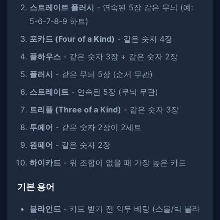
스트레이트 플러시
- 연속된 5장 같은 무늬 (예:
5-6-7-8-9 하트)
포카드 (Four of a Kind)
- 같은 숫자 4장
풀하우스
- 같은 숫자 3장 + 같은 숫자 2장
플러시
- 같은 무늬 5장 (순서 무관)
스트레이트
- 연속된 5장 (무늬 무관)
트리플 (Three of a Kind)
- 같은 숫자 3장
투페어
- 같은 숫자 2장이 2세트
원페어
- 같은 숫자 2장
하이카드
- 위 조합이 없을 때 가장 높은 카드
기본 용어
블라인드
- 카드 받기 전 의무 베팅 (스몰/빅 블라