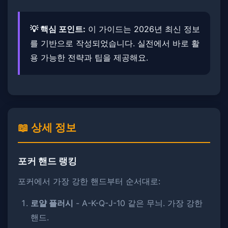
💡 핵심 포인트:
이 가이드는 2026년 최신 정보
를 기반으로 작성되었습니다. 실전에서 바로 활
용 가능한 전략과 팁을 제공해요.
📖 상세 정보
포커 핸드 랭킹
포커에서 가장 강한 핸드부터 순서대로:
로얄 플러시
- A-K-Q-J-10 같은 무늬. 가장 강한
핸드.