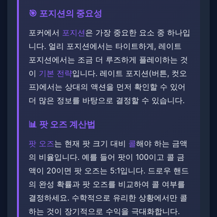
🎯 포지션의 중요성
포커에서
포지션
은 가장 중요한 요소 중 하나입
니다. 얼리 포지션에서는 타이트하게, 레이트
포지션에서는 조금 더 루즈하게 플레이하는 것
이
기본 전략
입니다. 레이트 포지션(버튼, 컷오
프)에서는 상대의 액션을 먼저 확인할 수 있어
더 많은 정보를 바탕으로 결정할 수 있습니다.
📊 팟 오즈 계산법
팟 오즈
는 현재 팟 크기 대비
콜
해야 하는 금액
의 비율입니다. 예를 들어 팟이 100이고 콜 금
액이 20이면 팟 오즈는 5:1입니다. ​드로우 핸드
의 완성 확률과 팟 오즈를 비교하여 콜 여부를
결정하세요. 수학적으로 유리한 상황에서만 콜
하는 것이 장기적으로 수익을 극대화합니다.