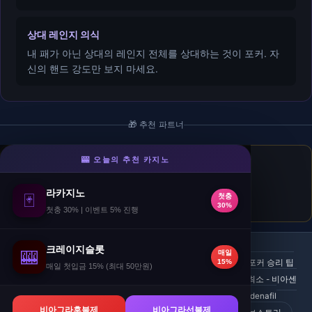
상대 레인지 의식
내 패가 아닌 상대의 레인지 전체를 상대하는 것이 포커. 자
신의 핸드 강도만 보지 마세요.
🎁 추천 파트너
🎰 오늘의 추천 카지노
다인카지노
- 온라인카지노
신규가입 후 첫입금 보너스 지급.
라카지노
🃏
첫충
🎁 롤링조건 500%
30%
첫충 30% | 이벤트 5% 진행
크레이지슬롯
🎰
매일
·
Ucl Week 9 - 베팅 가이드 2026 #97C - 무한배팅맵
15%
포커 승리 팁
매일 첫입금 15% (최대 50만원)
·
#534 | 2026 완벽 가이드 - 홀덤마스터
실데나필 25mg 최소 - 비아센
· ·
·
터
Jeju 선수 #2 - 무한배팅맵
Gugu vs Sildenafil
비아그라후불제
비아그라선불제