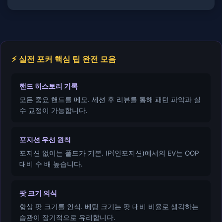
⚡ 실전 포커 핵심 팁 완전 모음
핸드 히스토리 기록
모든 중요 핸드를 메모. 세션 후 리뷰를 통해 패턴 파악과 실
수 교정이 가능합니다.
포지션 우선 원칙
포지션 없이는 폴드가 기본. IP(인포지션)에서의 EV는 OOP
대비 수 배 높습니다.
팟 크기 의식
항상 팟 크기를 인식. 베팅 크기는 팟 대비 비율로 생각하는
습관이 장기적으로 유리합니다.