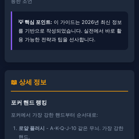
능한 조언
💡 핵심 포인트:
이 가이드는 2026년 최신 정보
를 기반으로 작성되었습니다. 실전에서 바로 활
용 가능한 전략과 팁을 선사합니다.
📖 상세 정보
포커 핸드 랭킹
포커에서 가장 강한 핸드부터 순서대로:
로얄 플러시
- A-K-Q-J-10 같은 무늬. ​가장 강한
핸드.