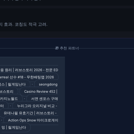
 효과. 코칭도 적극 고려.
🎁 추천 파트너
 원리 | 러브스토리 2026 - 전문 ED
llarreal 선수 #18 - 무한배팅맵 2026
·
스 | 릴게임난다
seongdong
 러브스토리
Casino Review 452 |
·
| 카지노월드
서면 센포스 구매
·
센터
누리그라 오리지널 비교 -
유데나필 유효기간 | 러브스토리 -
·
Action Ops Snow 마이크로게이
밍 | 릴게임난다