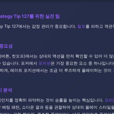
trategy Tip 127를 위한 실전 팁
tegy Tip 127에서는 감정 관리가 중요합니다. ​​
틸트
를 피하고 객관
 중요성
션(버튼, 컷오프)에서는 상대의 액션을 먼저 확인할 수 있어 더 
수 있습니다. 포커에서
포지션
은 가장 중요한 요소 중 하나입니다.
하게, 레이트 포지션에서는 조금 더 루즈하게 플레이하는 것이
지 분석
레인지를 정확히 파악하는 것이 승률을 높이는 핵심입니다. ​
프리
 베팅 패턴, 쇼다운 결과 등을 관찰하여 상대의 플레이 스타일을 