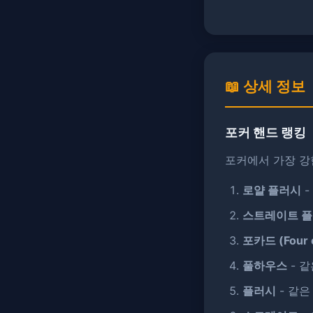
📖 상세 정보
포커 핸드 랭킹
포커에서 가장 강
로얄 플러시
-
스트레이트 
포카드 (Four o
풀하우스
- 같
플러시
- 같은