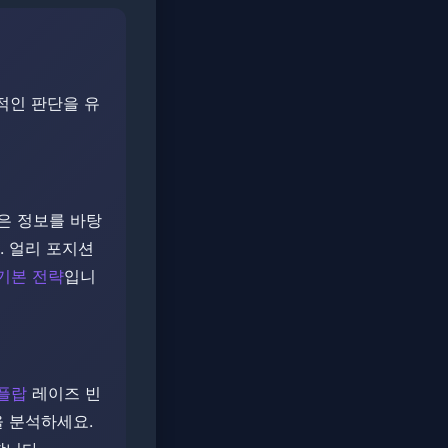
적인 판단을 유
많은 정보를 바탕
 ​얼리 포지션
기본 전략
입니
플랍
레이즈 빈
분석하세요. ​​