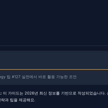
rategy 팁 #127 실전에서 바로 활용 가능한 조언
:
이 가이드는 2026년 최신 정보를 기반으로 작성되었습니다.
전략과 팁을 제공해요.