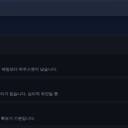
이어 베팅보다 하우스엣지 낮습니다.
미가 없습니다. 심리적 위안일 뿐.
금 확보가 기본입니다.