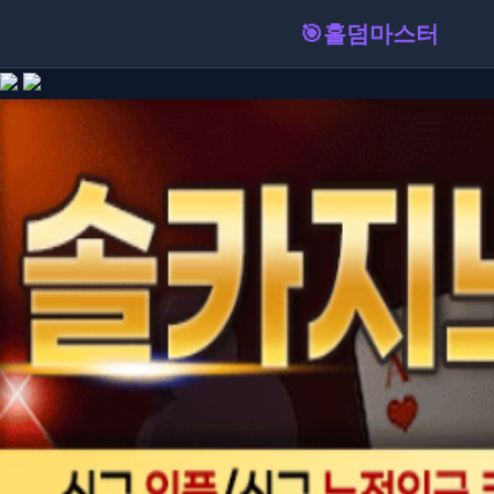
🎯
홀덤마스터