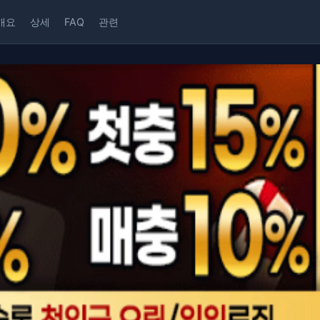
개요
상세
FAQ
관련