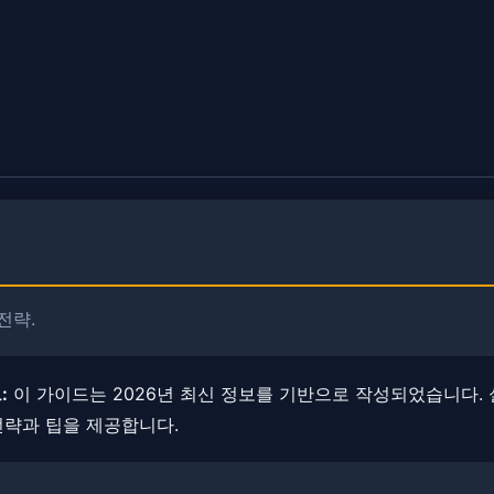
전략.
:
이 가이드는 2026년 최신 정보를 기반으로 작성되었습니다. ​
전략과 팁을 제공합니다.