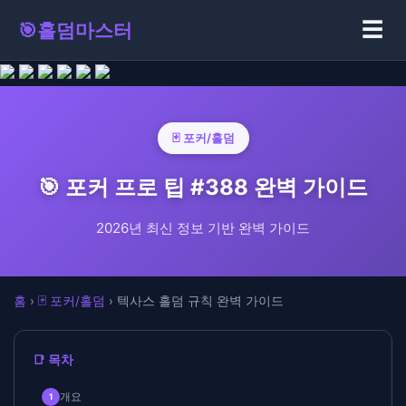
☰
🎯
홀덤마스터
🃏 포커/홀덤
🎯 포커 프로 팁 #388 완벽 가이드
2026년 최신 정보 기반 완벽 가이드
홈
›
🃏 포커/홀덤
› 텍사스 홀덤 규칙 완벽 가이드
📑 목차
개요
1