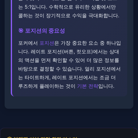
는 5:1입니다. ​수학적으로 유리한 상황에서만
콜하는 것이 장기적으로 수익을 극대화합니다.
🎯 포지션의 중요성
포커에서
포지션
은 가장 중요한 요소 중 하나입
니다. ​​레이트 포지션(버튼, 컷오프)에서는 상대
의 액션을 먼저 확인할 수 있어 더 많은 정보를
바탕으로 결정할 수 있습니다. 얼리 포지션에서
는 타이트하게, 레이트 포지션에서는 조금 더
루즈하게 플레이하는 것이
기본 전략
입니다.