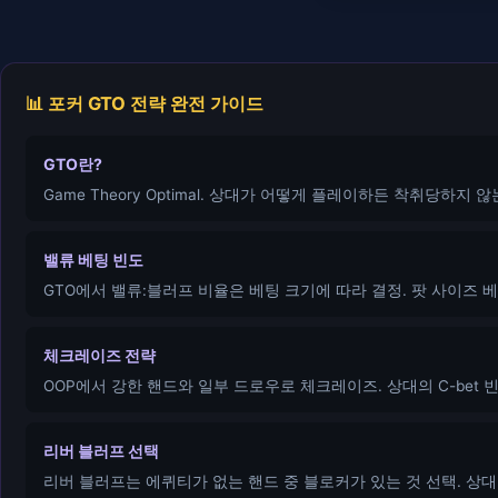
📊 포커 GTO 전략 완전 가이드
GTO란?
Game Theory Optimal. 상대가 어떻게 플레이하든 착취당하지
밸류 베팅 빈도
GTO에서 밸류:블러프 비율은 베팅 크기에 따라 결정. 팟 사이즈 베팅
체크레이즈 전략
OOP에서 강한 핸드와 일부 드로우로 체크레이즈. 상대의 C-bet
리버 블러프 선택
리버 블러프는 에퀴티가 없는 핸드 중 블로커가 있는 것 선택. 상