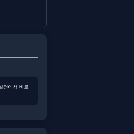
​실전에서 바로