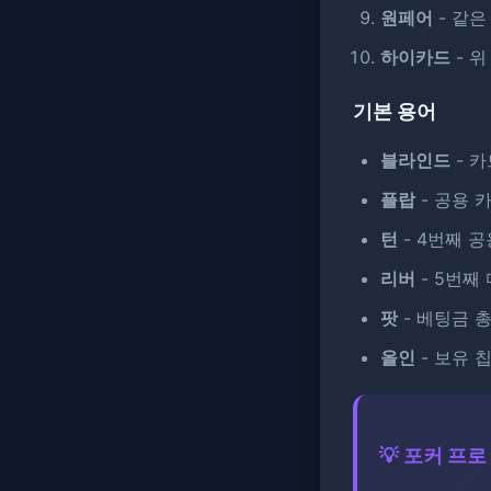
원페어
- 같은
하이카드
- 위
기본 용어
블라인드
- 카
플랍
- 공용 
턴
- 4번째 공
리버
- 5번째
팟
- 베팅금 
올인
- 보유 
💡 포커 프로