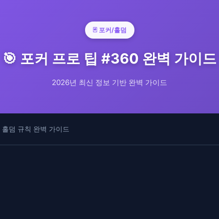
🃏 포커/홀덤
🎯 포커 프로 팁 #360 완벽 가이드
2026년 최신 정보 기반 완벽 가이드
 홀덤 규칙 완벽 가이드