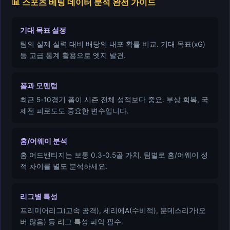
📊 스포츠 베팅 데이터 분석 완전 가이드
기대 목표 설정
팀의 실제 실력 대비 배당의 내포 확률 비교. 기대 목표(xG)
등 고급 통계 활용으로 엣지 발견.
폼과 모멘텀
최근 5-10경기 폼이 시즌 전체 성적보다 중요. 부상 회복, 국
제전 피로도도 중요한 변수입니다.
홈/어웨이 분석
홈 어드밴티지는 보통 0.3-0.5골 가치. 팀별로 홈/어웨이 성
적 차이를 별도 분석하세요.
리그별 특성
프리미어리그(고속 공격), 세리에A(수비적), 분데스리가(오
버 많음) 등 리그 특성 파악 필수.