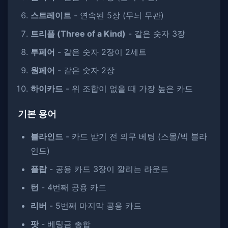
스트레이트
- 연속된 5장 (무늬 무관)
트리플 (Three of a Kind)
- 같은 숫자 3장
투페어
- 같은 숫자 2장이 2세트
원페어
- 같은 숫자 2장
하이카드
- 위 조합이 없을 때 가장 높은 카드
기본 용어
블라인드
- 카드 받기 전 의무 베팅 (스몰/빅 블라
인드)
플랍
- 공용 카드 3장이 깔리는 라운드
턴
- 4번째 공용 카드
리버
- 5번째 마지막 공용 카드
팟
- 베팅금 총합