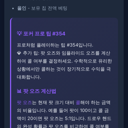
올인
- 보유 칩 전액 베팅
💡 포커 프로 팁 #354
프로처럼 플레이하는 팁 #354입니다.
💎 추가 팁: 팟 오즈와 임플라이드 오즈를 계산
하여 콜 여부를 결정하세요. ​​수학적으로 유리한
상황에서만 콜하는 것이 장기적으로 수익을 극
대화합니다.
📊 팟 오즈 계산법
팟 오즈
는 현재 팟 크기 대비
콜
해야 하는 금액
의 비율입니다. ​예를 들어 팟이 100이고 콜 금
액이 20이면 팟 오즈는 5:1입니다. ​​드로우 핸드
의 완성 확률과 팟 오즈를 비교하여 콜 여부를