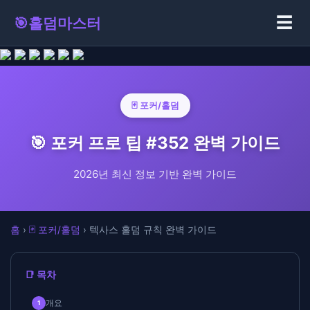
☰
🎯
홀덤마스터
🃏 포커/홀덤
🎯 포커 프로 팁 #352 완벽 가이드
2026년 최신 정보 기반 완벽 가이드
홈
›
🃏 포커/홀덤
› 텍사스 홀덤 규칙 완벽 가이드
📑 목차
개요
1