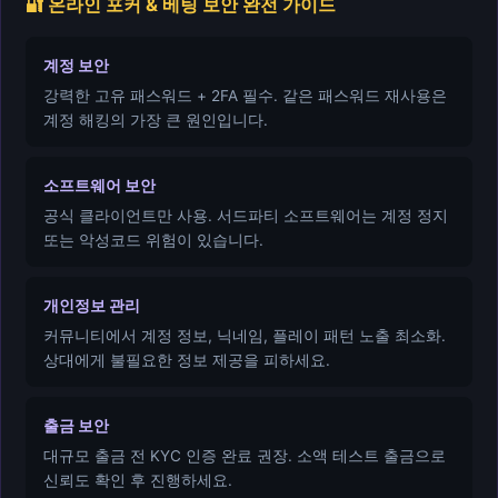
🔐 온라인 포커 & 베팅 보안 완전 가이드
계정 보안
강력한 고유 패스워드 + 2FA 필수. 같은 패스워드 재사용은
계정 해킹의 가장 큰 원인입니다.
소프트웨어 보안
공식 클라이언트만 사용. 서드파티 소프트웨어는 계정 정지
또는 악성코드 위험이 있습니다.
개인정보 관리
커뮤니티에서 계정 정보, 닉네임, 플레이 패턴 노출 최소화.
상대에게 불필요한 정보 제공을 피하세요.
출금 보안
대규모 출금 전 KYC 인증 완료 권장. 소액 테스트 출금으로
신뢰도 확인 후 진행하세요.