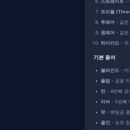
스트레이트
-
트리플 (Three 
투페어
- 같은
원페어
- 같은
하이카드
- 위
기본 용어
블라인드
- 카
플랍
- 공용 
턴
- 4번째 공
리버
- 5번째
팟
- 베팅금 
올인
- 보유 