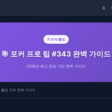
홈
🃏 포커/홀덤
🎯 포커 프로 팁 #343 완벽 가이드
2026년 최신 정보 기반 완벽 가이드
 홀덤 규칙 완벽 가이드