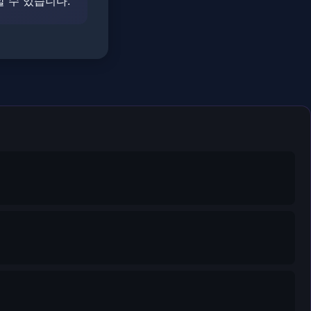
 수 있습니다.