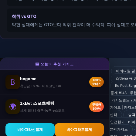
착취 vs GTO
약한 상대에게는 GTO보다 착취 전략이 더 수익적. 피쉬 상대로 
🎰 오늘의 추천 카지노
조이카지노
- 우리계열
아바나필 결과
룰렛/슬롯/스포츠 상시 이벤트 진행.
bcgame
Zydena vs
₿
180%
🎁 상시 이벤트
보너스
Ed Post Su
첫입금 180% | 비트코인 OK
통계 #143 - 
카지노월드 20
1xBet 스포츠베팅
🌍
첫입금
가이드 | 카지
100%
세계 최대 | 축구·농구·e스포츠
센터
승격 
안전한가 - 비
븐럭카지노
비아그라선불제
비아그라후불제