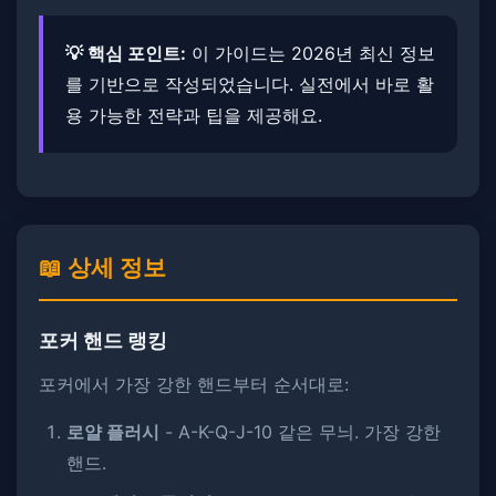
💡 핵심 포인트:
이 가이드는 2026년 최신 정보
를 기반으로 작성되었습니다. ​실전에서 바로 활
용 가능한 전략과 팁을 제공해요.
📖 상세 정보
포커 핸드 랭킹
포커에서 가장 강한 핸드부터 순서대로:
로얄 플러시
- A-K-Q-J-10 같은 무늬. ​​가장 강한
핸드.