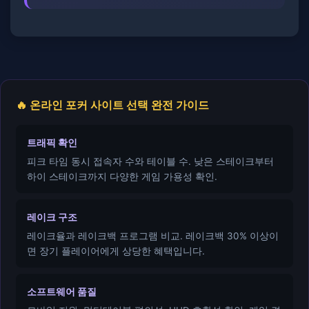
🔥 온라인 포커 사이트 선택 완전 가이드
트래픽 확인
피크 타임 동시 접속자 수와 테이블 수. 낮은 스테이크부터
하이 스테이크까지 다양한 게임 가용성 확인.
레이크 구조
레이크율과 레이크백 프로그램 비교. 레이크백 30% 이상이
면 장기 플레이어에게 상당한 혜택입니다.
소프트웨어 품질