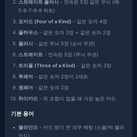
스트레이트 플러시
- 연속된 5장 같은 무늬 (예:
5-6-7-8-9 하트)
포카드 (Four of a Kind)
- 같은 숫자 4장
풀하우스
- 같은 숫자 3장 + 같은 숫자 2장
플러시
- 같은 무늬 5장 (순서 무관)
스트레이트
- 연속된 5장 (무늬 무관)
트리플 (Three of a Kind)
- 같은 숫자 3장
투페어
- 같은 숫자 2장이 2세트
원페어
- 같은 숫자 2장
하이카드
- 위 조합이 없을 때 가장 높은 카드
기본 용어
블라인드
- 카드 받기 전 의무 베팅 (스몰/빅 블라
인드)