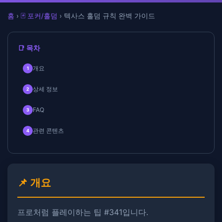
홈
›
🃏 포커/홀덤
› 텍사스 홀덤 규칙 완벽 가이드
📑 목차
개요
1
상세 정보
2
FAQ
3
관련 콘텐츠
4
📌 개요
프로처럼 플레이하는 팁 #341입니다.