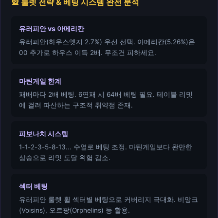
🎡 룰렛 전략 & 베팅 시스템 완전 분석
유러피안 vs 아메리칸
유러피안(하우스엣지 2.7%) 우선 선택. 아메리칸(5.26%)은
00 추가로 하우스 이득 2배. 무조건 피하세요.
마틴게일 한계
패배마다 2배 베팅. 6연패 시 64배 베팅 필요. 테이블 리밋
에 걸려 파산하는 구조적 취약점 존재.
피보나치 시스템
1-1-2-3-5-8-13... 수열로 베팅 조정. 마틴게일보다 완만한
상승으로 리밋 도달 위험 감소.
섹터 베팅
유러피안 룰렛 휠 섹터별 베팅으로 커버리지 극대화. 비앙크
(Voisins), 오르팡(Orphelins) 등 활용.