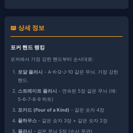
📖 상세 정보
포커 핸드 랭킹
포커에서 가장 강한 핸드부터 순서대로:
로얄 플러시
- A-K-Q-J-10 같은 무늬. 가장 강한
핸드.
스트레이트 플러시
- 연속된 5장 같은 무늬 (예:
5-6-7-8-9 하트)
포카드 (Four of a Kind)
- 같은 숫자 4장
풀하우스
- 같은 숫자 3장 + 같은 숫자 2장
플러시
- 같은 무늬 5장 (순서 무관)