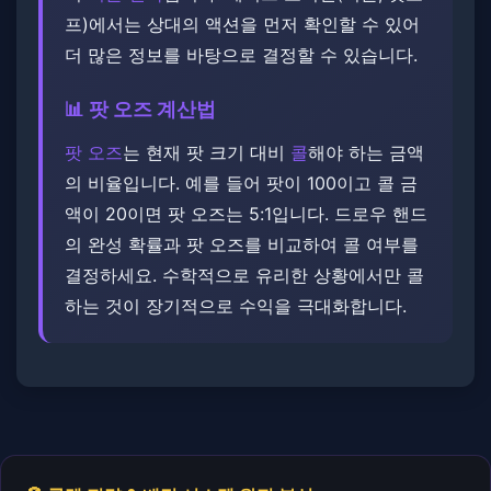
프)에서는 상대의 액션을 먼저 확인할 수 있어
더 많은 정보를 바탕으로 결정할 수 있습니다.
📊 팟 오즈 계산법
팟 오즈
는 현재 팟 크기 대비
콜
해야 하는 금액
의 비율입니다. ​예를 들어 팟이 100이고 콜 금
액이 20이면 팟 오즈는 5:1입니다. 드로우 핸드
의 완성 확률과 팟 오즈를 비교하여 콜 여부를
결정하세요. 수학적으로 유리한 상황에서만 콜
하는 것이 장기적으로 수익을 극대화합니다.