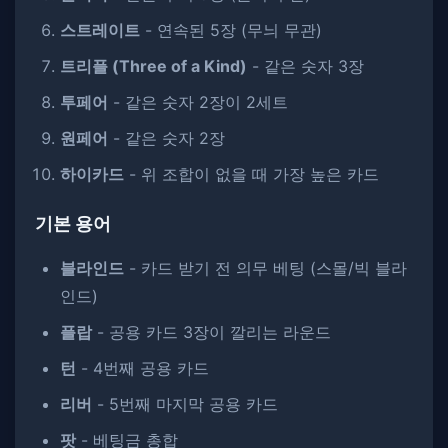
스트레이트
- 연속된 5장 (무늬 무관)
트리플 (Three of a Kind)
- 같은 숫자 3장
투페어
- 같은 숫자 2장이 2세트
원페어
- 같은 숫자 2장
하이카드
- 위 조합이 없을 때 가장 높은 카드
기본 용어
블라인드
- 카드 받기 전 의무 베팅 (스몰/빅 블라
인드)
플랍
- 공용 카드 3장이 깔리는 라운드
턴
- 4번째 공용 카드
리버
- 5번째 마지막 공용 카드
팟
- 베팅금 총합