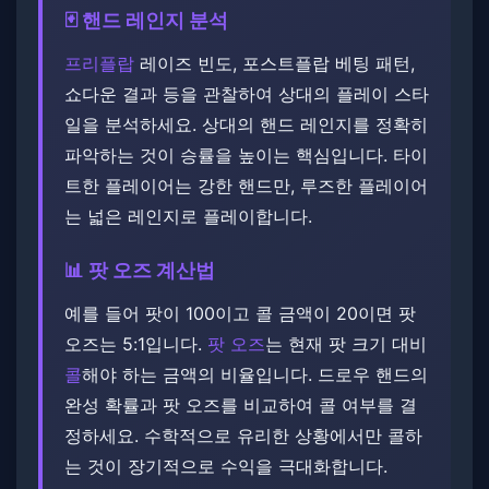
🃏 핸드 레인지 분석
프리
플랍
레이즈 빈도, 포스트플랍 베팅 패턴,
쇼다운 결과 등을 관찰하여 상대의 플레이 스타
일을 분석하세요. 상대의 핸드 레인지를 정확히
파악하는 것이 승률을 높이는 핵심입니다. ​​타이
트한 플레이어는 강한 핸드만, 루즈한 플레이어
는 넓은 레인지로 플레이합니다.
📊 팟 오즈 계산법
예를 들어 팟이 100이고 콜 금액이 20이면 팟
오즈는 5:1입니다.
팟 오즈
는 현재 팟 크기 대비
콜
해야 하는 금액의 비율입니다. 드로우 핸드의
완성 확률과 팟 오즈를 비교하여 콜 여부를 결
정하세요. 수학적으로 유리한 상황에서만 콜하
는 것이 장기적으로 수익을 극대화합니다.