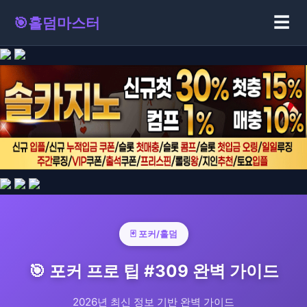
☰
🎯
홀덤마스터
🃏 포커/홀덤
🎯 포커 프로 팁 #309 완벽 가이드
2026년 최신 정보 기반 완벽 가이드