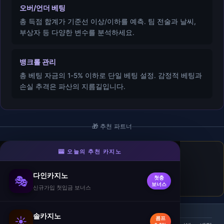
오버/언더 베팅
총 득점 합계가 기준선 이상/이하를 예측. 팀 전술과 날씨,
부상자 등 다양한 변수를 분석하세요.
뱅크롤 관리
총 베팅 자금의 1-5% 이하로 단일 베팅 설정. 감정적 베팅과
손실 추격은 파산의 지름길입니다.
🎁 추천 파트너
🎰 오늘의 추천 카지노
카심바슬롯
- 슬롯
첫입금 20% · 매일첫입금 +5% · 10년 무사고.
다인카지노
🎭
첫충
🎁 첫입금 20%
보너스
신규가입 첫입금 보너스
솔카지노
☀️
콤프