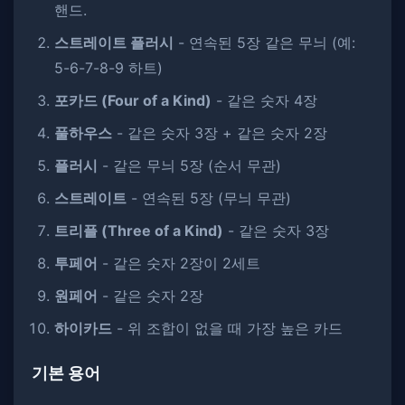
핸드.
스트레이트 플러시
- 연속된 5장 같은 무늬 (예:
5-6-7-8-9 하트)
포카드 (Four of a Kind)
- 같은 숫자 4장
풀하우스
- 같은 숫자 3장 + 같은 숫자 2장
플러시
- 같은 무늬 5장 (순서 무관)
스트레이트
- 연속된 5장 (무늬 무관)
트리플 (Three of a Kind)
- 같은 숫자 3장
투페어
- 같은 숫자 2장이 2세트
원페어
- 같은 숫자 2장
하이카드
- 위 조합이 없을 때 가장 높은 카드
기본 용어