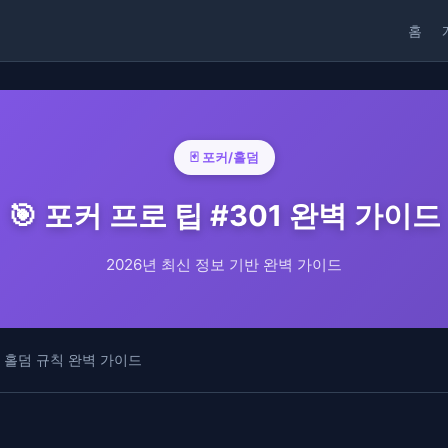
홈
🃏 포커/홀덤
🎯 포커 프로 팁 #301 완벽 가이드
2026년 최신 정보 기반 완벽 가이드
 홀덤 규칙 완벽 가이드