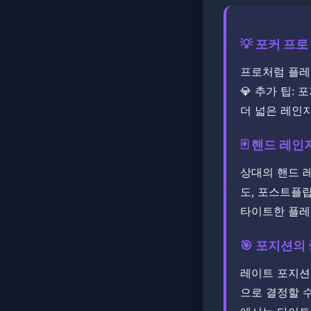
💡 포커 프로 
프로처럼 플레이
💎 추가 팁:
더 넓은 레인
🃏 핸드 레인
상대의 핸드 
도, 포스트플랍
타이트한 플레
🎯 포지션의
레이트 포지션
으로 결정할 