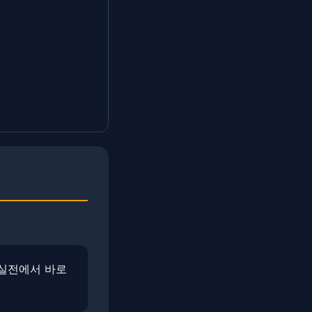
​실전에서 바로