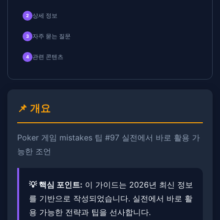
상세 정보
2
자주 묻는 질문
3
관련 콘텐츠
4
📌 개요
Poker 게임 mistakes 팁 #97 실전에서 바로 활용 가
능한 조언
💡 핵심 포인트:
이 가이드는 2026년 최신 정보
를 기반으로 작성되었습니다. ​​실전에서 바로 활
용 가능한 전략과 팁을 선사합니다.