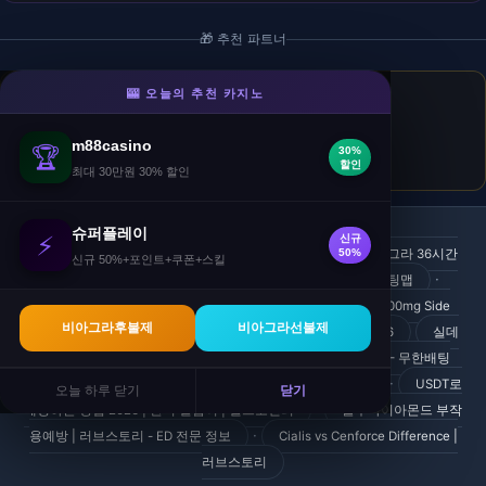
🎁 추천 파트너
🎰 오늘의 추천 카지노
다인카지노
- 온라인카지노
신규가입 후 첫입금 보너스 지급.
m88casino
🏆
30%
🎁 롤링조건 500%
할인
최대 30만원 30% 할인
슈퍼플레이
⚡
신규
·
Game Guide 107 | 카지노 가이드 | 카지노월드
50%
제네그라 36시간
신규 50%+포인트+쿠폰+스킬
·
·
지속 - 비아센터
LIGUE1 31주차 분석 #9DD - 무한배팅맵
·
Kamagra vs Tadalafil Price | 러브스토리
Zydena 100mg Side
비아그라후불제
비아그라선불제
· ·
Effect | 러브스토리
Alaves 선수 #9 - 무한배팅맵 2026
실데
·
나필 약동학 - 비아센터
6 5 - 베팅 가이드 2026 #DBB - 무한배팅
·
·
맵
Cholesterol 환자 Viagra Interaction | 러브스토리
USDT로
오늘 하루 닫기
닫기
·
베팅하는 방법 2026 | 완벽 길잡이 | 월드코인러
블루다이아몬드 부작
·
용예방 | 러브스토리 - ED 전문 정보
Cialis vs Cenforce Difference |
러브스토리