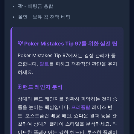
팟
- 베팅금 총합
올인
- 보유 칩 전액 베팅
💡 Poker Mistakes Tip 97를 위한 실전 팁
Poker Mistakes Tip 97에서는 감정 관리가 중
요합니다. ​
틸트
를 피하고 객관적인 판단을 유지
하세요.
🃏 핸드 레인지 분석
상대의 핸드 레인지를 정확히 파악하는 것이 승
률을 높이는 핵심입니다.
프리
플랍
레이즈 빈
도, 포스트플랍 베팅 패턴, 쇼다운 결과 등을 관
찰하여 상대의 플레이 스타일을 분석하세요. ​​타
이트한 플레이어는 강한 핸드만, 루즈한 플레이