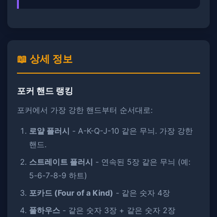
📖 상세 정보
포커 핸드 랭킹
포커에서 가장 강한 핸드부터 순서대로:
로얄 플러시
- A-K-Q-J-10 같은 무늬. ​가장 강한
핸드.
스트레이트 플러시
- 연속된 5장 같은 무늬 (예:
5-6-7-8-9 하트)
포카드 (Four of a Kind)
- 같은 숫자 4장
풀하우스
- 같은 숫자 3장 + 같은 숫자 2장