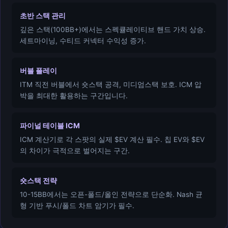
초반 스택 관리
깊은 스택(100BB+)에서는 스펙큘레이티브 핸드 가치 상승.
세트마이닝, 수티드 커넥터 수익성 증가.
버블 플레이
ITM 직전 버블에서 숏스택 공격, 미디엄스택 보호. ICM 압
박을 최대한 활용하는 구간입니다.
파이널 테이블 ICM
ICM 계산기로 각 스팟의 실제 $EV 계산 필수. 칩 EV와 $EV
의 차이가 극적으로 벌어지는 구간.
숏스택 전략
10-15BB에서는 오픈-폴드/올인 전략으로 단순화. Nash 균
형 기반 푸시/폴드 차트 암기가 필수.