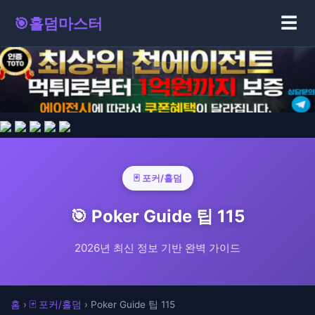
☰
🎯
홀덤마스터
🃏 포커/홀덤
🎯 Poker Guide 팁 115
2026년 최신 정보 기반 완벽 가이드
홈
›
🃏 포커/홀덤
› Poker Guide 팁 115