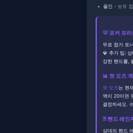
올인
- 보유 
💡 포커 프
무료 참가 토
💎 추가 팁:
강한 핸드를,
📊 팟 오즈 
팟 오즈
는 현
액이 20이면 
결정하세요. 
🃏 핸드 레인
상대의 핸드 