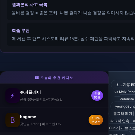
결과론적 사고 극복
올바른 결정 = 좋은 포커. 나쁜 결과가 나쁜 결정을 의미하지 않습
학습 루틴
매 세션 후 핸드 히스토리 리뷰 15분. 실수 패턴을 파악하고 지속
🎰 오늘의 추천 카지노
카심바슬롯
- 슬롯
·
초보자용 ED
첫입금 20% · 매일첫입금 +5% · 10년 무사고.
슈퍼플레이
vs Mvix Pr
⚡
신규
🎁 첫입금 20%
50%
Vidalis
신규 50%+포인트+쿠폰+스킬
yeongdeun
필그라 폐기 |
bcgame
₿
180%
라그라 연속 -
보너스
첫입금 180% | 비트코인 OK
Clinic | 러브스