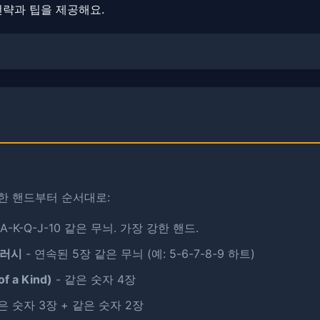
전략과 팁을 제공해요.
한 핸드부터 순서대로:
 A-K-Q-J-10 같은 무늬. ​가장 강한 핸드.
플러시
- 연속된 5장 같은 무늬 (예: 5-6-7-8-9 하트)
f a Kind)
- 같은 숫자 4장
은 숫자 3장 + 같은 숫자 2장