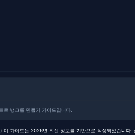
트로 뱅크롤 만들기 가이드입니다.
:
이 가이드는 2026년 최신 정보를 기반으로 작성되었습니다.