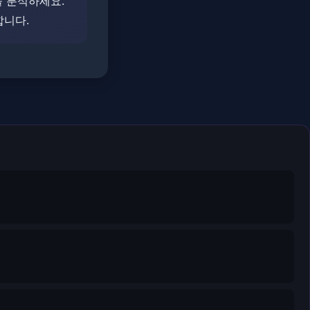
분석하세요. ​​
합니다.