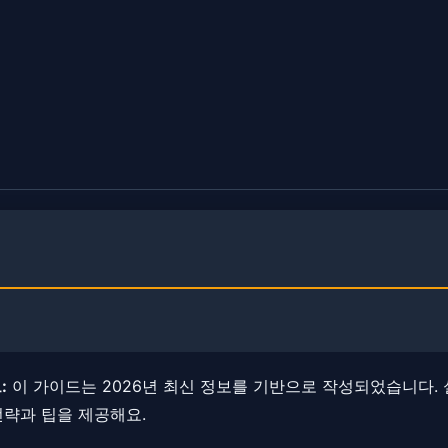
:
이 가이드는 2026년 최신 정보를 기반으로 작성되었습니다. 
전략과 팁을 제공해요.