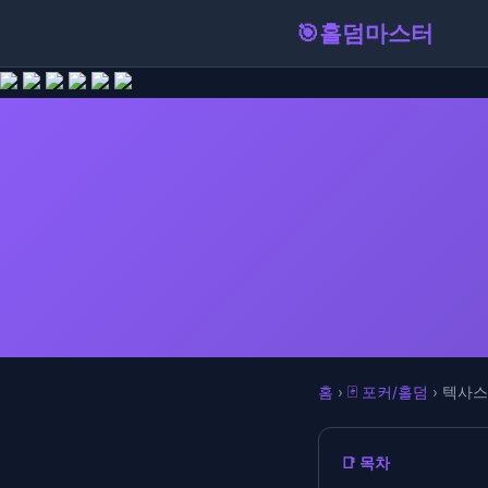
🎯
홀덤마스터
홈
›
🃏 포커/홀덤
› 텍사스
📑 목차