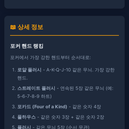
📖 상세 정보
포커 핸드 랭킹
포커에서 가장 강한 핸드부터 순서대로:
로얄 플러시
- A-K-Q-J-10 같은 무늬. ​​가장 강한
핸드.
스트레이트 플러시
- 연속된 5장 같은 무늬 (예:
5-6-7-8-9 하트)
포카드 (Four of a Kind)
- 같은 숫자 4장
풀하우스
- 같은 숫자 3장 + 같은 숫자 2장
플러시
- 같은 무늬 5장 (순서 무관)