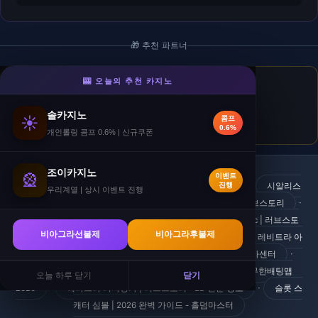
🎁 추천 파트너
🎰 오늘의 추천 카지노
조이카지노
- 우리계열
룰렛/슬롯/스포츠 상시 이벤트 진행.
솔카지노
☀️
콤프
🎁 상시 이벤트
0.6%
개인롤링 콤프 0.6% | 신규쿠폰
조이카지노
🎡
이벤트
·
·
구구정 제네릭 비교 | 러브스토리 2026 - 전문 ED 정보
진행
시알리스
우리계열 | 상시 이벤트 진행
·
·
ARB 병용 가이드 - 비아센터
mapo구 Ed Specialist | 러브스토리
·
NPB 11주차 #9C7 - 무한배팅맵
guro구 Private Clinic | 러브스토
비아그라선불제
비아그라후불제
·
리
타달리스 과다복용 | 러브스토리 - ED 전문 정보
레비트라 아
·
·
침 발기 가이드 - 비아센터
누리그라 위조품 FAQ - 비아센터
·
Rocket Ss Smartsoft | 릴게임난다
Bremen #12 - 무한배팅맵
오늘 하루 닫기
닫기
·
·
2026
헤라그라 의사평가 | 러브스토리 - ED 전문 정보
슬롯 스
캐터 심볼 | 2026 완벽 가이드 - 홀덤마스터