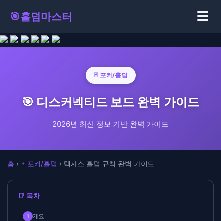
☰
🎯
홀덤마스터
🃏 포커/홀덤
🎯 디스커넥티드 보드 완벽 가이드
2026년 최신 정보 기반 완벽 가이드
홈
›
🃏 포커/홀덤
› 텍사스 홀덤 규칙 완벽 가이드
📑 목차
개요
1