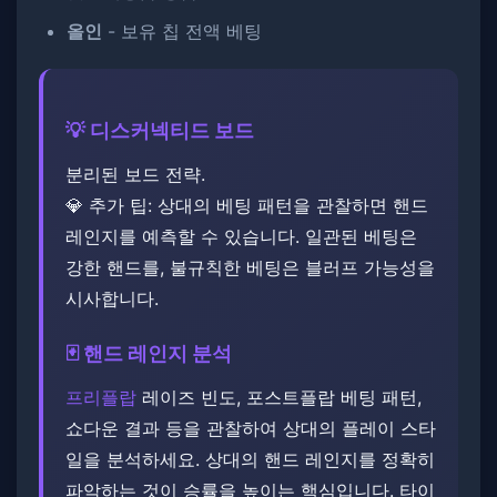
올인
- 보유 칩 전액 베팅
💡 디스커넥티드 보드
분리된 보드 전략.
💎 추가 팁: 상대의 베팅 패턴을 관찰하면 핸드
레인지를 예측할 수 있습니다. ​일관된 베팅은
강한 핸드를, 불규칙한 베팅은 블러프 가능성을
시사합니다.
🃏 핸드 레인지 분석
프리
플랍
레이즈 빈도, 포스트플랍 베팅 패턴,
쇼다운 결과 등을 관찰하여 상대의 플레이 스타
일을 분석하세요. 상대의 핸드 레인지를 정확히
파악하는 것이 승률을 높이는 핵심입니다. ​​타이