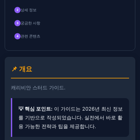
상세 정보
2
궁금한 사항
3
관련 콘텐츠
4
📌 개요
캐리비안 스터드 가이드.
💡 핵심 포인트:
이 가이드는 2026년 최신 정보
를 기반으로 작성되었습니다. ​​실전에서 바로 활
용 가능한 전략과 팁을 제공합니다.