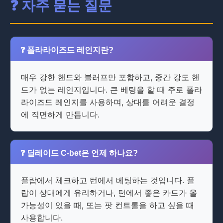
❓ 자주 묻는 질문
❓ 폴라라이즈드 레인지란?
매우 강한 핸드와 블러프만 포함하고, 중간 강도 핸
드가 없는 레인지입니다. 큰 베팅을 할 때 주로 폴라
라이즈드 레인지를 사용하며, 상대를 어려운 결정
에 직면하게 만듭니다.
❓ 딜레이드 C-bet은 언제 하나요?
플랍에서 체크하고 턴에서 베팅하는 것입니다. 플
랍이 상대에게 유리하거나, 턴에서 좋은 카드가 올
가능성이 있을 때, 또는 팟 컨트롤을 하고 싶을 때
사용합니다.