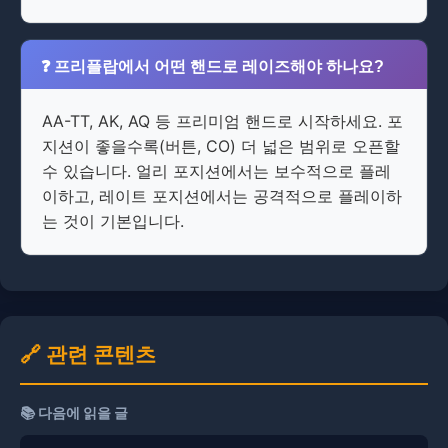
❓ 프리플랍에서 어떤 핸드로 레이즈해야 하나요?
AA-TT, AK, AQ 등 프리미엄 핸드로 시작하세요. 포
지션이 좋을수록(버튼, CO) 더 넓은 범위로 오픈할
수 있습니다. 얼리 포지션에서는 보수적으로 플레
이하고, 레이트 포지션에서는 공격적으로 플레이하
는 것이 기본입니다.
🔗 관련 콘텐츠
📚 다음에 읽을 글